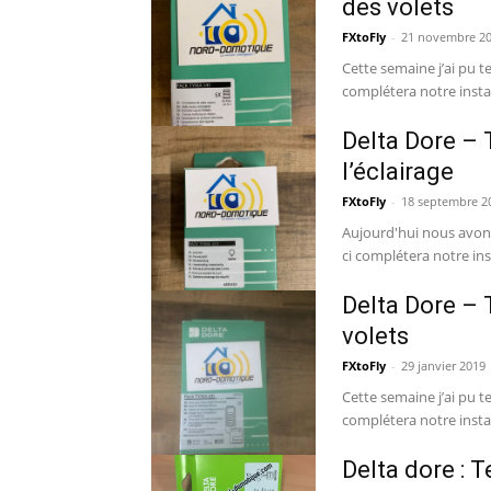
des volets
FXtoFly
-
21 novembre 2
Cette semaine j’ai pu t
complétera notre instal
Delta Dore – 
l’éclairage
FXtoFly
-
18 septembre 2
Aujourd'hui nous avons
ci complétera notre in
Delta Dore – 
volets
FXtoFly
-
29 janvier 2019
Cette semaine j’ai pu t
complétera notre instal
Delta dore : T