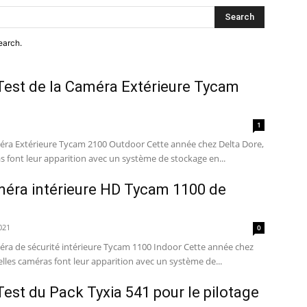
Search
earch.
Test de la Caméra Extérieure Tycam
1
méra Extérieure Tycam 2100 Outdoor Cette année chez Delta Dore,
 font leur apparition avec un système de stockage en...
méra intérieure HD Tycam 1100 de
021
0
éra de sécurité intérieure Tycam 1100 Indoor Cette année chez
lles caméras font leur apparition avec un système de...
Test du Pack Tyxia 541 pour le pilotage