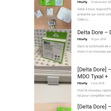
FXtoFly
-
18 décembre 20
Salut à tous, Aujourd'hui nous allons vous présenter une nouvelle fonctionnalité
présente sur votre vot
Celle-ci...
Delta Dore –
FXtoFly
-
18 juin 2018
Dans la continuité de n
mois-ci un nouveau pack
[Delta Dore] 
MDO Tyxal +
FXtoFly
-
3 mai 2018
Voici le nouveau capte
tel pour compléter not
[Delta Dore] –