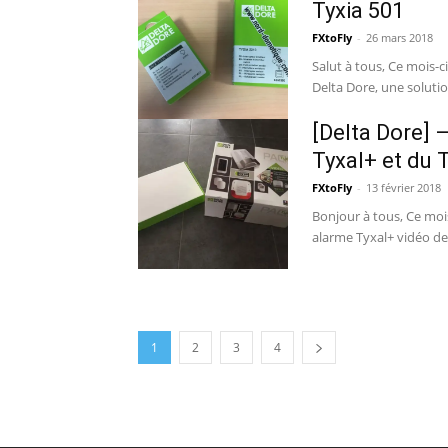
Tyxia 501
FXtoFly
-
26 mars 2018
Salut à tous, Ce mois-ci nous avons reçu le tout nouveau pack Tyxia 501 de la part de
Delta Dore, une soluti
[Delta Dore] 
Tyxal+ et du 
FXtoFly
-
13 février 2018
Bonjour à tous, Ce mois-ci j'ai décidé de vous faire plaisir avec cet article sur le pack
alarme Tyxal+ vidéo de 
1
2
3
4