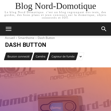
Blog Nord-Domotique
Le blog Nord Domotique. c'est un blog regroupant des tests, des
guides, des bons plans et jeux concours sur la domotique, objets
connectés et IOT.
Accueil
Smarthome
Dash Button
DASH BUTTON
Bouton connecté
Caméra
Capteur de fumée