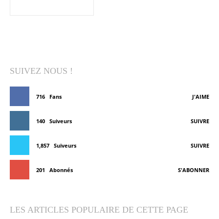
SUIVEZ NOUS !
716
Fans
J'AIME
140
Suiveurs
SUIVRE
1,857
Suiveurs
SUIVRE
201
Abonnés
S'ABONNER
LES ARTICLES POPULAIRE DE CETTE PAGE