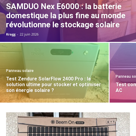
SAMDUO Nex E6000 : la batterie
domestique la plus fine au monde
révolutionne le stockage solaire
Kragg
-
22 juin 2026
Panneau solaire
Panneau so
Test Zendure SolarFlow 2400 Pro : la
solution ultime pour stocker et optimiser
Test com
son énergie solaire ?
AC