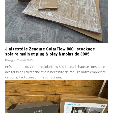
J’ai testé le Zendure SolarFlow 800 : stockage
solaire malin et plug & play à moins de 300€
Kragg
-
25 avril 2025
Présentation du Zendure SolarFlow 800 Face à la hausse constante
des tarifs de l'électricité et à la nécessité de réduire notre empreinte
carbone, l'autoconsommation solaire...