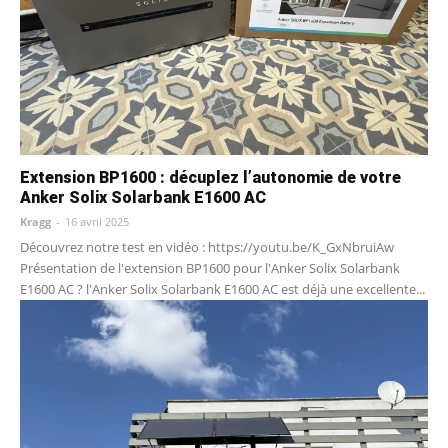
Extension BP1600 : décuplez l’autonomie de votre
Anker Solix Solarbank E1600 AC
Kragg
-
16 avril 2025
Découvrez notre test en vidéo : https://youtu.be/K_GxNbruiAw
Présentation de l'extension BP1600 pour l'Anker Solix Solarbank
E1600 AC ? l'Anker Solix Solarbank E1600 AC est déjà une excellente...