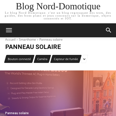
Blog Nord-Domotique
Le blog Nord Domotique. c'est un blog regroupant des tests, des
guides, des bons plans et jeux concours sur la domotique, objets
connectés et IOT.
Accueil
Smarthome
Panneau solaire
PANNEAU SOLAIRE
Bouton connecté
Caméra
Capteur de fumée
Panneau solaire