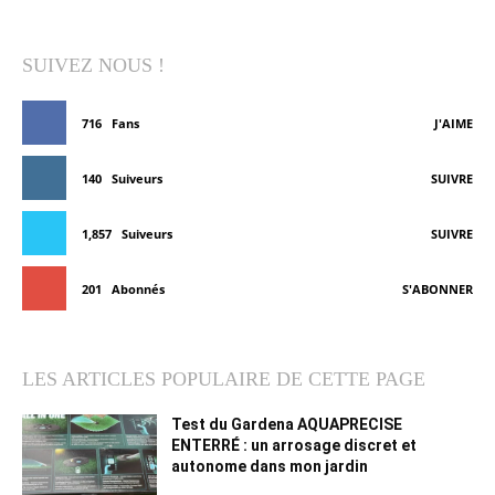
SUIVEZ NOUS !
716
Fans
J'AIME
140
Suiveurs
SUIVRE
1,857
Suiveurs
SUIVRE
201
Abonnés
S'ABONNER
LES ARTICLES POPULAIRE DE CETTE PAGE
Test du Gardena AQUAPRECISE
ENTERRÉ : un arrosage discret et
autonome dans mon jardin