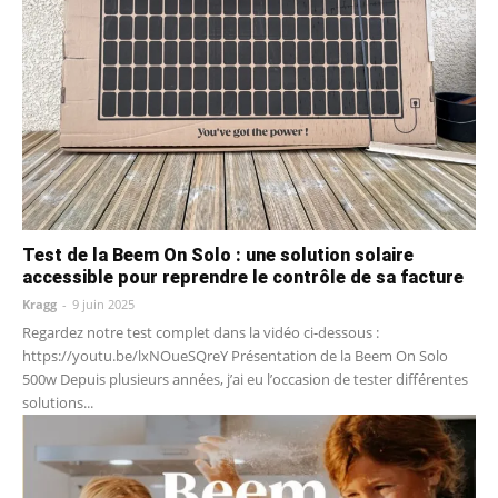
Test de la Beem On Solo : une solution solaire
accessible pour reprendre le contrôle de sa facture
Kragg
-
9 juin 2025
Regardez notre test complet dans la vidéo ci-dessous :
https://youtu.be/lxNOueSQreY Présentation de la Beem On Solo
500w Depuis plusieurs années, j’ai eu l’occasion de tester différentes
solutions...