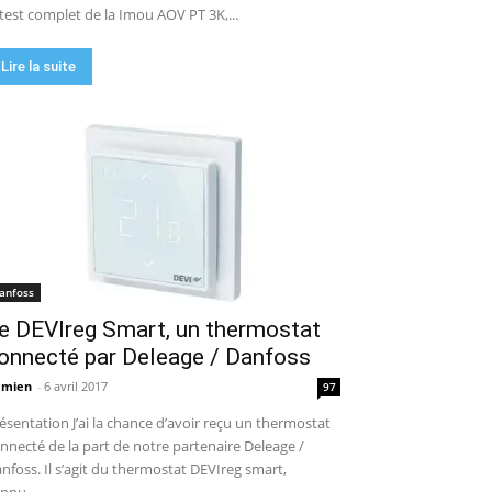
 test complet de la Imou AOV PT 3K,...
Lire la suite
anfoss
e DEVIreg Smart, un thermostat
onnecté par Deleage / Danfoss
amien
-
6 avril 2017
97
ésentation J’ai la chance d’avoir reçu un thermostat
nnecté de la part de notre partenaire Deleage /
nfoss. Il s’agit du thermostat DEVIreg smart,
nnu...