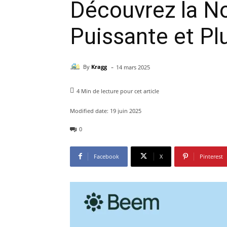
Découvrez la N
Puissante et Pl
-
By
Kragg
14 mars 2025
4
Min de lecture pour cet article
Modified date:
19 juin 2025
0
Facebook
X
Pinterest