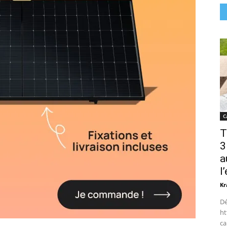
C
T
3
a
l
Kr
Dé
ht
ca