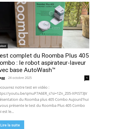
puissance en extérieur ? Test
04:38
complet
Aiper Scuba V3 : le meilleur
robot de piscine sans fil ? Mon
test complet !
15:53
UGREEN NASync DXP4800 Pro :
le NAS qui va faire trembler
Synology et QNAP ?! (Test
17:42
complet)
🏆 Sunseeker S4 : le robot
robot
tondeuse sans câble ni RTK qui
est complet du Roomba Plus 405
cartographie votre jardin tout
09:48
seul.
ombo : le robot aspirateur-laveur
DJI Power 1000 Mini : j'ai testé
cette station d'énergie
vec base AutoWash™
compacte… elle m'a bluffé !
11:56
agg
-
24 octobre 2025
1
couvrez notre test en vidéo :
tps://youtu.be/qmuP7A6ER_s?si=1Zn_Z05-XPtST3JV
ésentation du Roomba plus 405 Combo Aujourd'hui
 vous présente le test du Roomba Plus 405 Combo
i est le...
Lire la suite