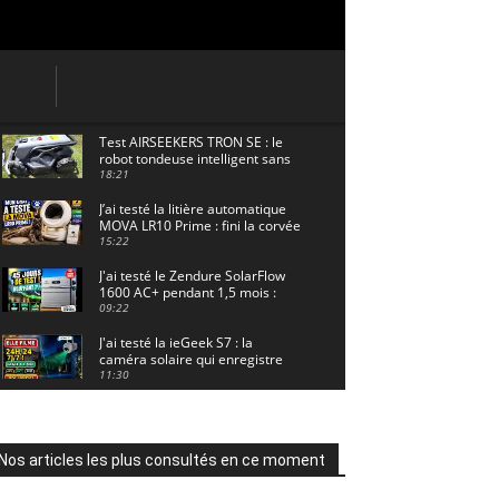
Test AIRSEEKERS TRON SE : le
robot tondeuse intelligent sans
câble pour 1500 m² !
18:21
J’ai testé la litière automatique
MOVA LR10 Prime : fini la corvée
? 🐱
15:22
J'ai testé le Zendure SolarFlow
1600 AC+ pendant 1,5 mois :
voici les résultats ! ☀️🔋
09:22
J'ai testé la ieGeek S7 : la
caméra solaire qui enregistre
24/7 grâce à l'AOV ! ☀️📹
11:30
Motocross - Championnat de
France Minivert Gouy-en-Artois.
18/07/2026
02:33
Nos articles les plus consultés en ce moment
Guirlande Guinguette Solaire
Guirled : enfin une vraie