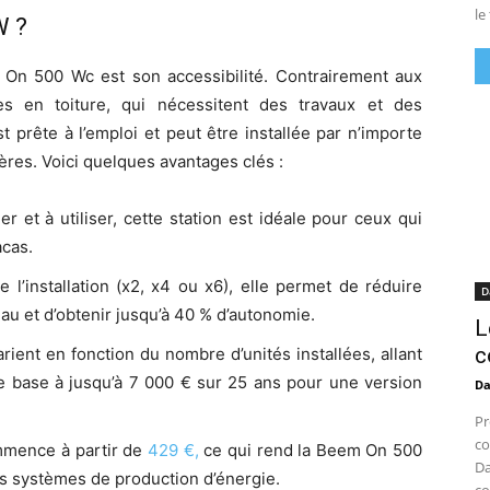
le
W ?
 On 500 Wc est son accessibilité. Contrairement aux
elles en toiture, qui nécessitent des travaux et des
t prête à l’emploi et peut être installée par n’importe
res. Voici quelques avantages clés :
ler et à utiliser, cette station est idéale pour ceux qui
acas.
 l’installation (x2, x4 ou x6), elle permet de réduire
D
u et d’obtenir jusqu’à 40 % d’autonomie.
L
c
ient en fonction du nombre d’unités installées, allant
de base à jusqu’à 7 000 € sur 25 ans pour une version
D
Pr
co
mmence à partir de
429 €,
ce qui rend la Beem On 500
Da
es systèmes de production d’énergie.
co