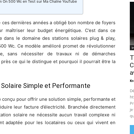
eem On 500 Wc en Test sur Ma Chaîne YouTube
ité ces dernières années a obligé bon nombre de foyers
ur maîtriser leur budget énergétique. C’est dans ce
dans le domaine des stations solaires plug & play,
500 Wc. Ce modèle amélioré promet de révolutionner
I
que, sans nécessiter de travaux ni de démarches
T
rès ce qui le distingue et pourquoi il pourrait être la
C
a
Kr
 Solaire Simple et Performante
Dé
ht
onçu pour offrir une solution simple, performante et
Pr
duire leur facture d’électricité. Branchée directement
je
tation solaire ne nécessite aucun travail complexe ni
qu
ent adaptée pour les locataires ou ceux qui vivent en