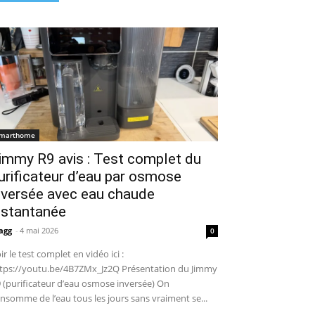
marthome
immy R9 avis : Test complet du
urificateur d’eau par osmose
nversée avec eau chaude
nstantanée
agg
-
4 mai 2026
0
ir le test complet en vidéo ici :
tps://youtu.be/4B7ZMx_Jz2Q Présentation du Jimmy
 (purificateur d’eau osmose inversée) On
nsomme de l’eau tous les jours sans vraiment se...