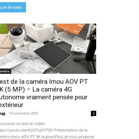
Lire la suite
améra
est de la caméra Imou AOV PT
K (5 MP) – La caméra 4G
utonome vraiment pensée pour
’extérieur
agg
-
19 novembre 2025
2
couvrez ce test en vidéo
tps://youtu.be/K2OTujY27QY Présentation de la
méra Imou AOV PT 3K Aujourd’hui, je vous propose