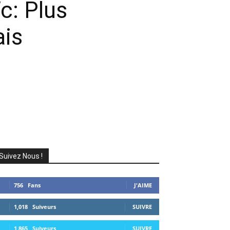
c: Plus
ais
Suivez Nous !
756
Fans
J'AIME
1,018
Suiveurs
SUIVRE
1,865
Suiveurs
SUIVRE