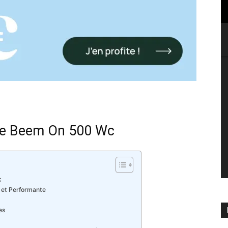
lle Beem On 500 Wc
c
 et Performante
es