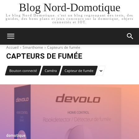
Blog Nord-Domotique
Le blog Nord Domotique. c'est un blog regroupant des tests, des
guides, des bons plans et jeux concours sur la domotique, objets
connectés et IOT.
Accueil
Smarthome
Capteurs de fumée
CAPTEURS DE FUMÉE
Bouton connecté
Caméra
Capteur de fumée
domotique