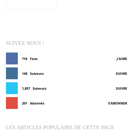
SUIVEZ NOUS !
716
Fans
J'AIME
140
Suiveurs
SUIVRE
1,857
Suiveurs
SUIVRE
201
Abonnés
S'ABONNER
LES ARTICLES POPULAIRE DE CETTE PAGE