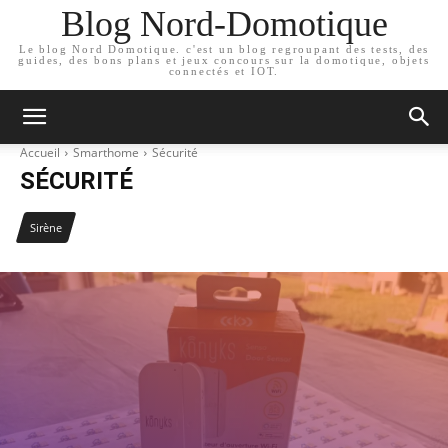
Blog Nord-Domotique
Le blog Nord Domotique. c'est un blog regroupant des tests, des
guides, des bons plans et jeux concours sur la domotique, objets
connectés et IOT.
Accueil
Smarthome
Sécurité
SÉCURITÉ
Sirène