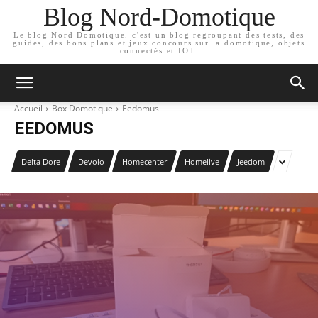
Blog Nord-Domotique
Le blog Nord Domotique. c'est un blog regroupant des tests, des
guides, des bons plans et jeux concours sur la domotique, objets
connectés et IOT.
Accueil
Box Domotique
Eedomus
EEDOMUS
Delta Dore
Devolo
Homecenter
Homelive
Jeedom