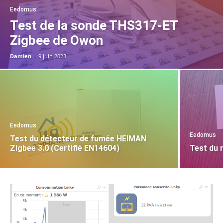
Eedomus
Test de la sonde THS317-ET
Zigbee de Owon
Damien
-
9 juin 2023
Eedomus
Eedomus
Test du détecteur de fumée HEIMAN
Zigbee 3.0 (Certifié EN14604)
Test du