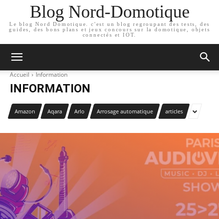
Blog Nord-Domotique
Le blog Nord Domotique. c'est un blog regroupant des tests, des
guides, des bons plans et jeux concours sur la domotique, objets
connectés et IOT.
Accueil
Information
INFORMATION
Amazon
Aqara
Arlo
Arrosage automatique
articles