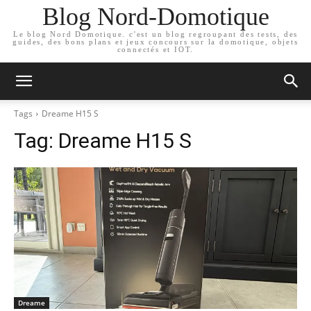
Blog Nord-Domotique
Le blog Nord Domotique. c'est un blog regroupant des tests, des
guides, des bons plans et jeux concours sur la domotique, objets
connectés et IOT.
Tags
Dreame H15 S
Tag:
Dreame H15 S
Dreame