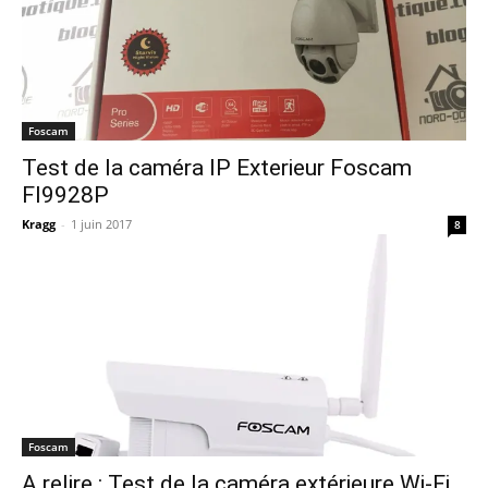
Foscam
Test de la caméra IP Exterieur Foscam
FI9928P
Kragg
-
1 juin 2017
8
Foscam
A relire : Test de la caméra extérieure Wi-Fi