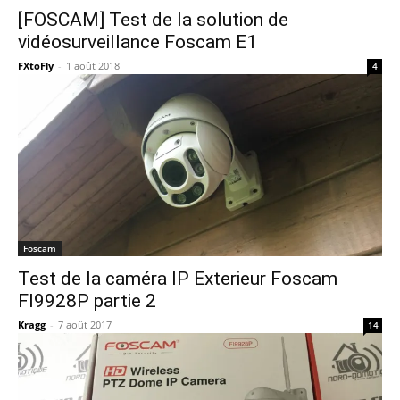
[FOSCAM] Test de la solution de
vidéosurveillance Foscam E1
FXtoFly
-
1 août 2018
4
Foscam
Test de la caméra IP Exterieur Foscam
FI9928P partie 2
Kragg
-
7 août 2017
14