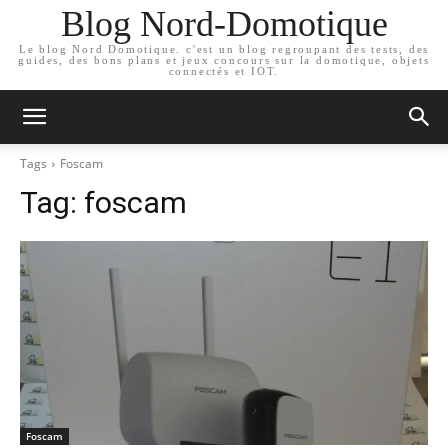
Blog Nord-Domotique
Le blog Nord Domotique. c'est un blog regroupant des tests, des
guides, des bons plans et jeux concours sur la domotique, objets
connectés et IOT.
Tags
Foscam
Tag:
foscam
Foscam