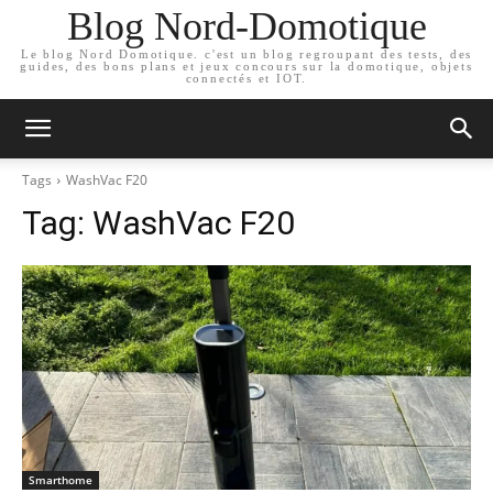
Blog Nord-Domotique
Le blog Nord Domotique. c'est un blog regroupant des tests, des
guides, des bons plans et jeux concours sur la domotique, objets
connectés et IOT.
Tags
WashVac F20
Tag:
WashVac F20
Smarthome