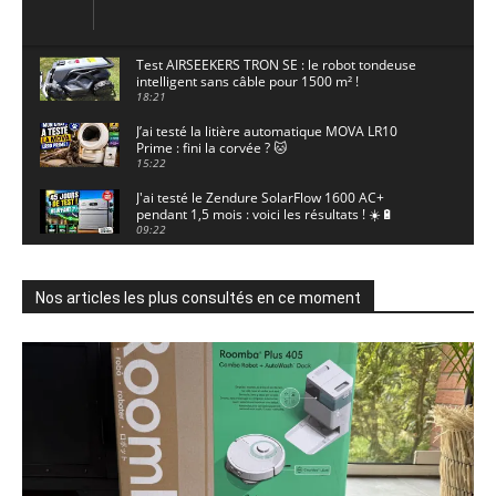
Test AIRSEEKERS TRON SE : le robot tondeuse
intelligent sans câble pour 1500 m² !
18:21
J’ai testé la litière automatique MOVA LR10
Prime : fini la corvée ? 🐱
15:22
J'ai testé le Zendure SolarFlow 1600 AC+
pendant 1,5 mois : voici les résultats ! ☀️🔋
09:22
J'ai testé la ieGeek S7 : la caméra solaire qui
enregistre 24/7 grâce à l'AOV ! ☀️📹
11:30
Nos articles les plus consultés en ce moment
Motocross - Championnat de France Minivert
Gouy-en-Artois. 18/07/2026
02:33
Guirlande Guinguette Solaire Guirled : enfin
une vraie puissance en extérieur ? Test complet
04:38
Aiper Scuba V3 : le meilleur robot de piscine
sans fil ? Mon test complet !
15:53