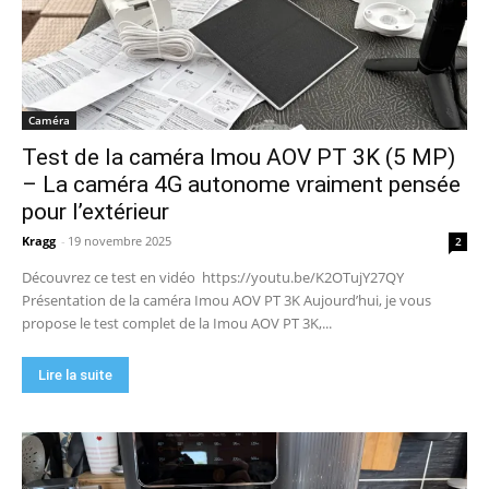
Caméra
Test de la caméra Imou AOV PT 3K (5 MP)
– La caméra 4G autonome vraiment pensée
pour l’extérieur
Kragg
-
19 novembre 2025
2
Découvrez ce test en vidéo https://youtu.be/K2OTujY27QY
Présentation de la caméra Imou AOV PT 3K Aujourd’hui, je vous
propose le test complet de la Imou AOV PT 3K,...
Lire la suite