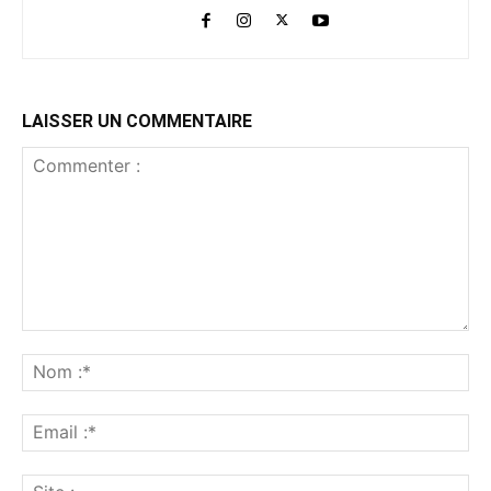
LAISSER UN COMMENTAIRE
Commenter
:
No
:*
Ema
:*
Sit