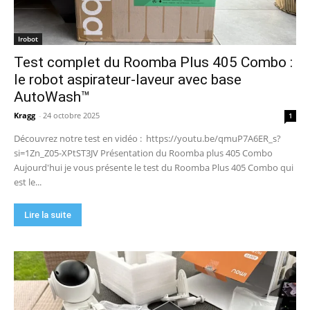
UGREEN NASync DXP4800 Pro : le NAS qui va
faire trembler Synology et QNAP ?! (Test
Irobot
complet)
17:42
Test complet du Roomba Plus 405 Combo :
🏆 Sunseeker S4 : le robot tondeuse sans câble
ni RTK qui cartographie votre jardin tout seul.
le robot aspirateur-laveur avec base
09:48
AutoWash™
DJI Power 1000 Mini : j'ai testé cette station
d'énergie compacte… elle m'a bluffé !
Kragg
-
24 octobre 2025
1
11:56
Découvrez notre test en vidéo : https://youtu.be/qmuP7A6ER_s?
si=1Zn_Z05-XPtST3JV Présentation du Roomba plus 405 Combo
Aujourd'hui je vous présente le test du Roomba Plus 405 Combo qui
est le...
Lire la suite