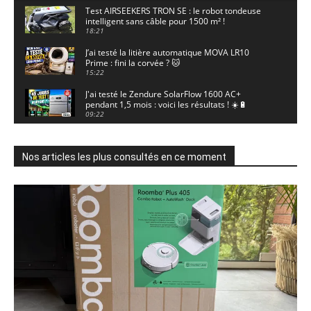
Test AIRSEEKERS TRON SE : le robot tondeuse
intelligent sans câble pour 1500 m² !
18:21
J’ai testé la litière automatique MOVA LR10
Prime : fini la corvée ? 🐱
15:22
J'ai testé le Zendure SolarFlow 1600 AC+
pendant 1,5 mois : voici les résultats ! ☀️🔋
09:22
J'ai testé la ieGeek S7 : la caméra solaire qui
enregistre 24/7 grâce à l'AOV ! ☀️📹
11:30
Nos articles les plus consultés en ce moment
Motocross - Championnat de France Minivert
Gouy-en-Artois. 18/07/2026
02:33
Guirlande Guinguette Solaire Guirled : enfin
une vraie puissance en extérieur ? Test complet
04:38
Aiper Scuba V3 : le meilleur robot de piscine
sans fil ? Mon test complet !
15:53
UGREEN NASync DXP4800 Pro : le NAS qui va