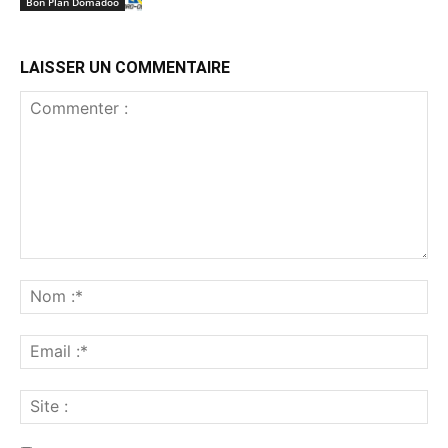
Bon Plan Domadoo
LAISSER UN COMMENTAIRE
Commenter
:
No
:*
Ema
:*
Sit
: