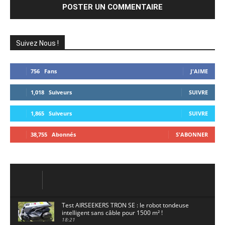
Suivez Nous !
756
Fans
J'AIME
1,018
Suiveurs
SUIVRE
1,865
Suiveurs
SUIVRE
38,755
Abonnés
S'ABONNER
Test AIRSEEKERS TRON SE : le robot tondeuse
intelligent sans câble pour 1500 m² !
18:21