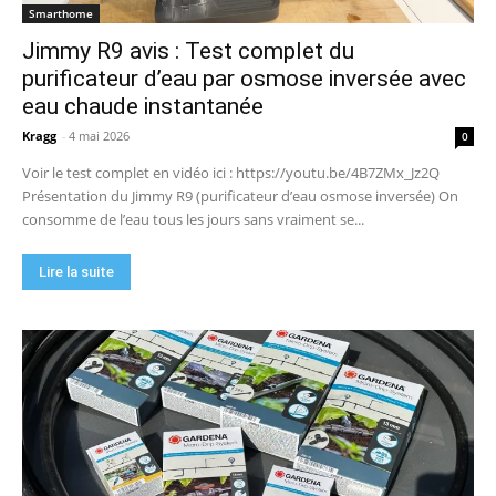
Smarthome
Jimmy R9 avis : Test complet du
purificateur d’eau par osmose inversée avec
eau chaude instantanée
Kragg
-
4 mai 2026
0
Voir le test complet en vidéo ici : https://youtu.be/4B7ZMx_Jz2Q
Présentation du Jimmy R9 (purificateur d’eau osmose inversée) On
consomme de l’eau tous les jours sans vraiment se...
Lire la suite