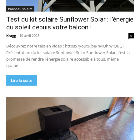
Panneau solaire
Test du kit solaire Sunflower Solar : l’énergie
du soleil depuis votre balcon !
Kragg
-
10 avril 2025
0
Découvrez notre test en vidéo : https://youtu.be/rMQhiwIQuQI
Présentation du kit solaire Sunflower Solar Sunflower Solar, c’est la
promesse de rendre l’énergie solaire accessible à tous, même
quand...
Lire la suite