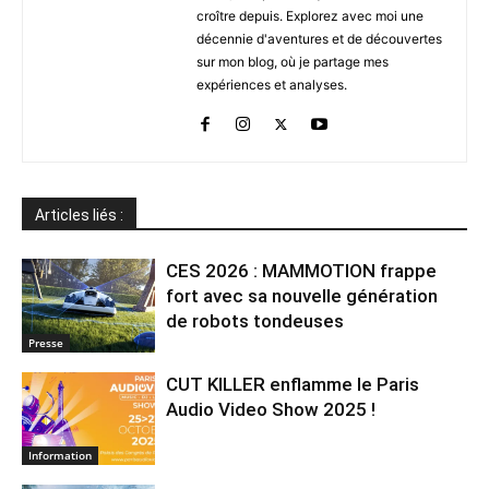
croître depuis. Explorez avec moi une
décennie d'aventures et de découvertes
sur mon blog, où je partage mes
expériences et analyses.
Articles liés :
CES 2026 : MAMMOTION frappe
fort avec sa nouvelle génération
de robots tondeuses
Presse
CUT KILLER enflamme le Paris
Audio Video Show 2025 !
Information