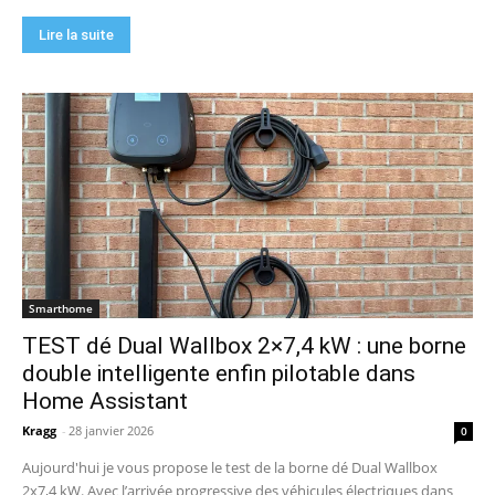
Lire la suite
Smarthome
TEST dé Dual Wallbox 2×7,4 kW : une borne
double intelligente enfin pilotable dans
Home Assistant
Kragg
-
28 janvier 2026
0
Aujourd'hui je vous propose le test de la borne dé Dual Wallbox
2x7,4 kW. Avec l’arrivée progressive des véhicules électriques dans