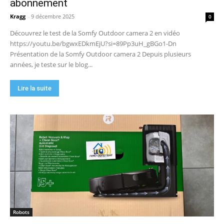
abonnement
Kragg
-
9 décembre 2025
0
Découvrez le test de la Somfy Outdoor camera 2 en vidéo
https://youtu.be/bgwxEDkmEjU?si=89Pp3uH_gBGo1-Dn
Présentation de la Somfy Outdoor camera 2 Depuis plusieurs
années, je teste sur le blog...
Lire la suite
Robots