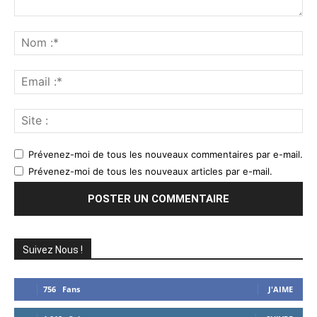
Commenter
:
No
:*
Ema
:*
Sit
:
Prévenez-moi de tous les nouveaux commentaires par e-mail.
Prévenez-moi de tous les nouveaux articles par e-mail.
Suivez Nous !
756
Fans
J'AIME