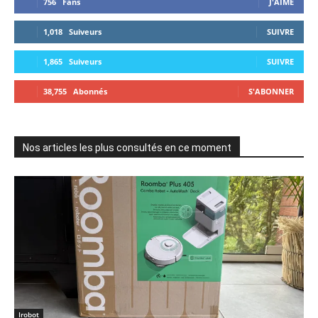
756
Fans
J'AIME
1,018
Suiveurs
SUIVRE
1,865
Suiveurs
SUIVRE
38,755
Abonnés
S'ABONNER
Nos articles les plus consultés en ce moment
Irobot