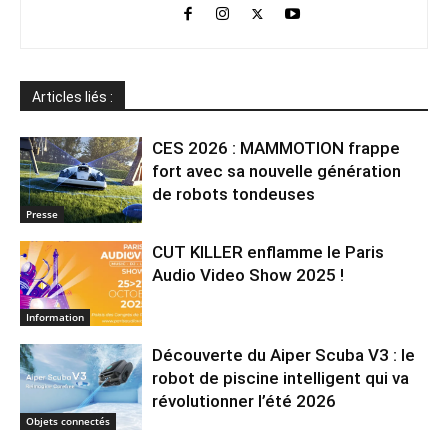
Articles liés :
CES 2026 : MAMMOTION frappe
fort avec sa nouvelle génération
de robots tondeuses
Presse
CUT KILLER enflamme le Paris
Audio Video Show 2025 !
Information
Découverte du Aiper Scuba V3 : le
robot de piscine intelligent qui va
révolutionner l’été 2026
Objets connectés