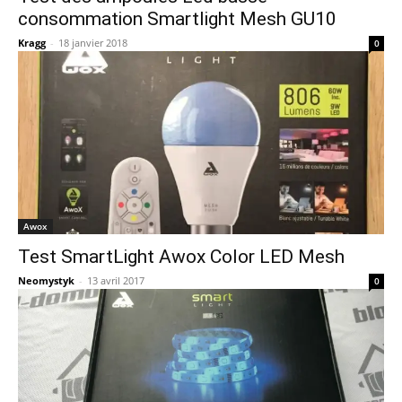
consommation Smartlight Mesh GU10
Kragg
-
18 janvier 2018
0
Awox
Test SmartLight Awox Color LED Mesh
Neomystyk
-
13 avril 2017
0