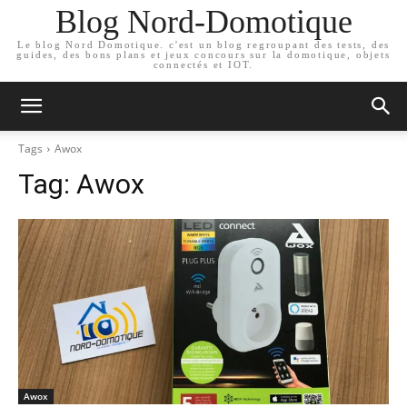
Blog Nord-Domotique
Le blog Nord Domotique. c'est un blog regroupant des tests, des
guides, des bons plans et jeux concours sur la domotique, objets
connectés et IOT.
Tags
Awox
Tag:
Awox
Awox