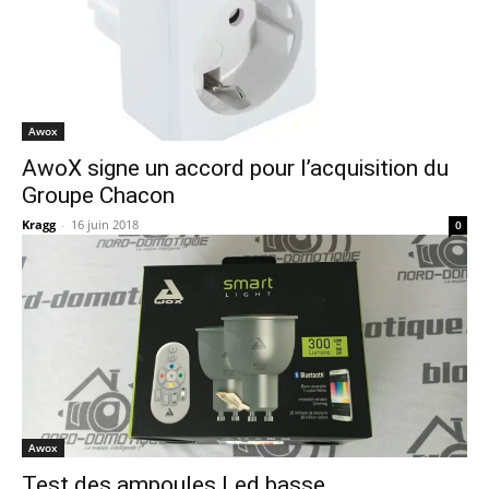
Awox
AwoX signe un accord pour l’acquisition du
Groupe Chacon
Kragg
-
16 juin 2018
0
Awox
Test des ampoules Led basse