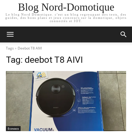
Blog Nord-Domotique
Le blog Nord Domotique. c'est un blog regroupant des tests, des
guides, des bons plans et jeux concours sur la domotique, objets
connectés et IOT.
Tags
Deebot T8 AIVI
Tag:
deebot T8 AIVI
Ecovacs