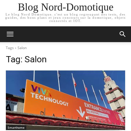
Blog Nord-Domotique
Le blog Nord Domotique. c'est un blog regroupant des tests, des
guides, des bons plans et jeux concours sur la domotique, objets
connectés et IOT.
Tags
Salon
Tag:
Salon
Smarthome