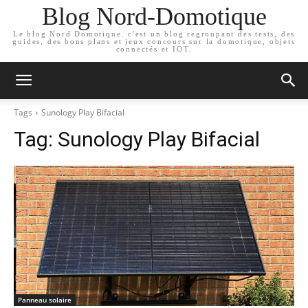
Blog Nord-Domotique
Le blog Nord Domotique. c'est un blog regroupant des tests, des
guides, des bons plans et jeux concours sur la domotique, objets
connectés et IOT.
Tags
Sunology Play Bifacial
Tag:
Sunology Play Bifacial
Panneau solaire