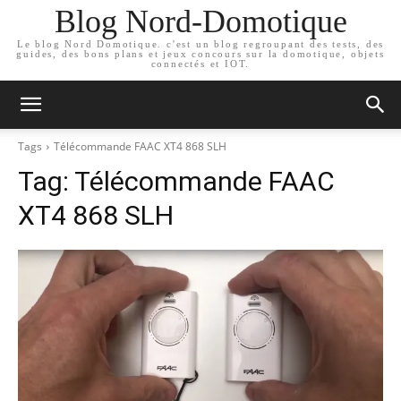
Blog Nord-Domotique
Le blog Nord Domotique. c'est un blog regroupant des tests, des
guides, des bons plans et jeux concours sur la domotique, objets
connectés et IOT.
Tags
Télécommande FAAC XT4 868 SLH
Tag:
Télécommande FAAC
XT4 868 SLH