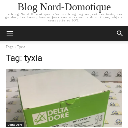
Blog Nord-Domotique
Le blog Nord Domotique. c'est un blog regroupant des tests, des
guides, des bons plans et jeux concours sur la domotique, objets
connectés et IOT.
Tags
Tyxia
Tag:
tyxia
Delta Dore