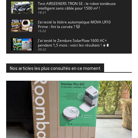
Test AIRSEEKERS TRON SE : le robot tondeuse
intelligent sans câble pour 1500 m² !
18:21
J’ai testé la litière automatique MOVA LR10
Prime : fini la corvée ? 🐱
15:22
J'ai testé le Zendure SolarFlow 1600 AC+
pendant 1,5 mois : voici les résultats ! ☀️🔋
09:22
J'ai testé la ieGeek S7 : la caméra solaire qui
enregistre 24/7 grâce à l'AOV ! ☀️📹
11:30
Nos articles les plus consultés en ce moment
Motocross - Championnat de France Minivert
Gouy-en-Artois. 18/07/2026
02:33
Guirlande Guinguette Solaire Guirled : enfin
une vraie puissance en extérieur ? Test complet
04:38
Aiper Scuba V3 : le meilleur robot de piscine
sans fil ? Mon test complet !
15:53
UGREEN NASync DXP4800 Pro : le NAS qui va
faire trembler Synology et QNAP ?! (Test