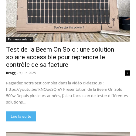
Panneau solaire
Test de la Beem On Solo : une solution
solaire accessible pour reprendre le
contrôle de sa facture
Kragg
-
9 juin 2025
2
Regardez notre test complet dans la vidéo ci-dessous :
https://youtu.be/lxNOueSQreY Présentation de la Beem On Solo
500w Depuis plusieurs années, j’ai eu l’occasion de tester différentes
solutions...
Lire la suite