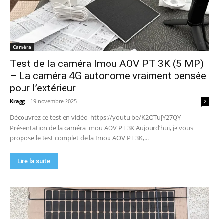
Caméra
Test de la caméra Imou AOV PT 3K (5 MP)
– La caméra 4G autonome vraiment pensée
pour l’extérieur
Kragg
-
19 novembre 2025
2
Découvrez ce test en vidéo https://youtu.be/K2OTujY27QY
Présentation de la caméra Imou AOV PT 3K Aujourd’hui, je vous
propose le test complet de la Imou AOV PT 3K,...
Lire la suite