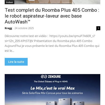
Irobot
complet)
17:42
Test complet du Roomba Plus 405 Combo :
🏆 Sunseeker S4 : le robot tondeuse sans câble
ni RTK qui cartographie votre jardin tout seul.
le robot aspirateur-laveur avec base
09:48
AutoWash™
DJI Power 1000 Mini : j'ai testé cette station
d'énergie compacte… elle m'a bluffé !
Kragg
-
24 octobre 2025
1
11:56
Découvrez notre test en vidéo : https://youtu.be/qmuP7A6ER_s?
si=1Zn_Z05-XPtST3JV Présentation du Roomba plus 405 Combo
Aujourd'hui je vous présente le test du Roomba Plus 405 Combo qui
est le...
Lire la suite