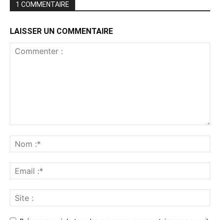
1 COMMENTAIRE
LAISSER UN COMMENTAIRE
Commenter
:
No
:*
Ema
:*
Sit
: