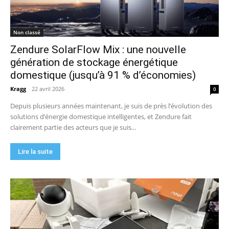
Non classé
Zendure SolarFlow Mix : une nouvelle
génération de stockage énergétique
domestique (jusqu’à 91 % d’économies)
Kragg
-
22 avril 2026
0
Depuis plusieurs années maintenant, je suis de près l’évolution des
solutions d’énergie domestique intelligentes, et Zendure fait
clairement partie des acteurs que je suis...
Lire la suite