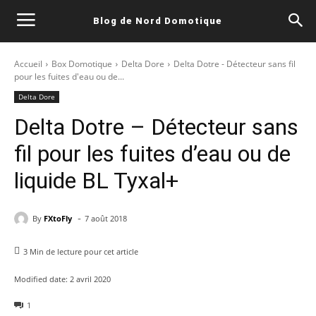
Blog de Nord Domotique
Accueil
Box Domotique
Delta Dore
Delta Dotre - Détecteur sans fil
pour les fuites d'eau ou de...
Delta Dore
Delta Dotre – Détecteur sans
fil pour les fuites d’eau ou de
liquide BL Tyxal+
-
By
FXtoFly
7 août 2018
3
Min de lecture pour cet article
Modified date:
2 avril 2020
1