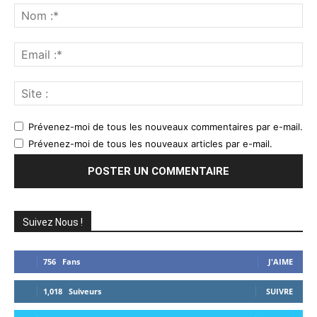
:
No
:*
Ema
:*
Sit
:
Prévenez-moi de tous les nouveaux commentaires par e-mail.
Prévenez-moi de tous les nouveaux articles par e-mail.
Suivez Nous !
756
Fans
J'AIME
1,018
Suiveurs
SUIVRE