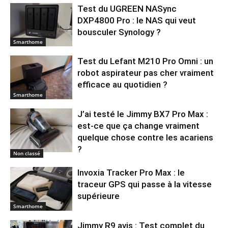
Test du UGREEN NASync
DXP4800 Pro : le NAS qui veut
bousculer Synology ?
Smarthome
Test du Lefant M210 Pro Omni : un
robot aspirateur pas cher vraiment
efficace au quotidien ?
Smarthome
J’ai testé le Jimmy BX7 Pro Max :
est-ce que ça change vraiment
quelque chose contre les acariens
?
Non classé
Invoxia Tracker Pro Max : le
traceur GPS qui passe à la vitesse
supérieure
Smarthome
Jimmy R9 avis : Test complet du