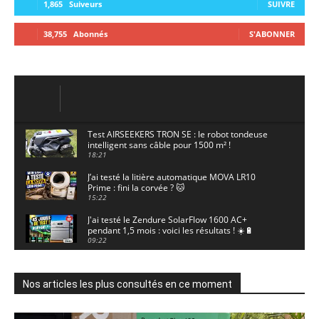
1,865
Suiveurs
SUIVRE
38,755
Abonnés
S'ABONNER
Test AIRSEEKERS TRON SE : le robot tondeuse
intelligent sans câble pour 1500 m² !
18:21
J’ai testé la litière automatique MOVA LR10
Prime : fini la corvée ? 🐱
15:22
J'ai testé le Zendure SolarFlow 1600 AC+
pendant 1,5 mois : voici les résultats ! ☀️🔋
09:22
J'ai testé la ieGeek S7 : la caméra solaire qui
enregistre 24/7 grâce à l'AOV ! ☀️📹
11:30
Nos articles les plus consultés en ce moment
Motocross - Championnat de France Minivert
Gouy-en-Artois. 18/07/2026