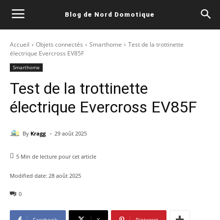
Blog de Nord Domotique
Accueil
Objets connectés
Smarthome
Test de la trottinette
électrique Evercross EV85F
Smarthome
Test de la trottinette
électrique Evercross EV85F
-
By
Kragg
29 août 2025
5
Min de lecture pour cet article
Modified date:
28 août 2025
0
Facebook
X
Pinterest