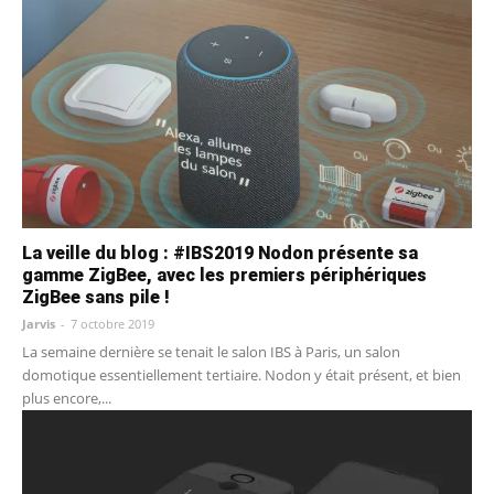
La veille du blog : #IBS2019 Nodon présente sa
gamme ZigBee, avec les premiers périphériques
ZigBee sans pile !
Jarvis
-
7 octobre 2019
La semaine dernière se tenait le salon IBS à Paris, un salon
domotique essentiellement tertiaire. Nodon y était présent, et bien
plus encore,...