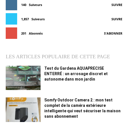
140
Suiveurs
SUIVRE
1,857
Suiveurs
SUIVRE
201
Abonnés
S'ABONNER
LES ARTICLES POPULAIRE DE CETTE PAGE
Test du Gardena AQUAPRECISE
ENTERRÉ : un arrosage discret et
autonome dans mon jardin
Somfy Outdoor Camera 2 : mon test
complet de la caméra extérieure
intelligente qui veut sécuriser la maison
sans abonnement