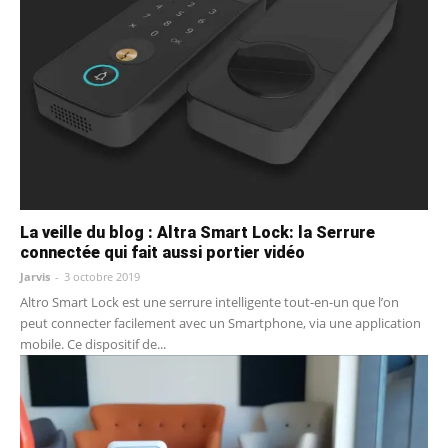
La veille du blog : Altra Smart Lock: la Serrure
connectée qui fait aussi portier vidéo
Jarvis
-
3 octobre 2019
Altro Smart Lock est une serrure intelligente tout-en-un que l’on
peut connecter facilement avec un Smartphone, via une application
mobile. Ce dispositif de...