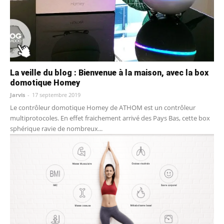
La veille du blog : Bienvenue à la maison, avec la box
domotique Homey
Jarvis
-
17 septembre 2019
Le contrôleur domotique Homey de ATHOM est un contrôleur
multiprotocoles. En effet fraichement arrivé des Pays Bas, cette box
sphérique ravie de nombreux...