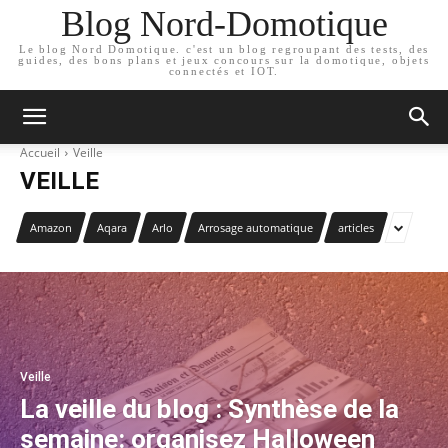
Blog Nord-Domotique
Le blog Nord Domotique. c'est un blog regroupant des tests, des
guides, des bons plans et jeux concours sur la domotique, objets
connectés et IOT.
Accueil
Veille
VEILLE
Amazon
Aqara
Arlo
Arrosage automatique
articles
Veille
La veille du blog : Synthèse de la
semaine: organisez Halloween