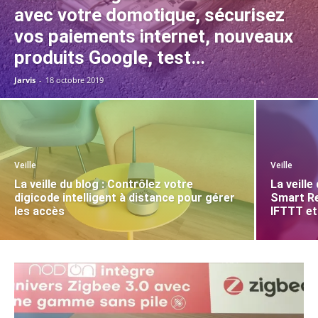
avec votre domotique, sécurisez
vos paiements internet, nouveaux
produits Google, test…
Jarvis
-
18 octobre 2019
Veille
Veille
La veille du blog : Contrôlez votre
La veill
digicode intelligent à distance pour gérer
Smart Re
les accès
IFTTT et