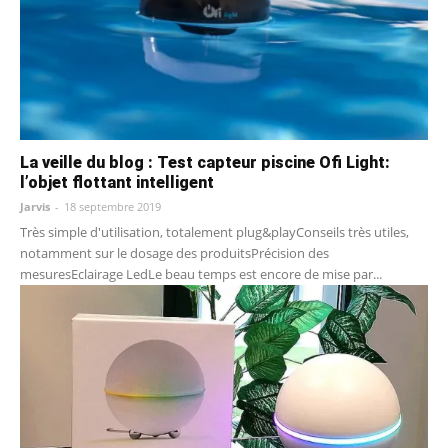
La veille du blog : Test capteur piscine Ofi Light:
l’objet flottant intelligent
Jarvis
-
18 septembre 2019
Très simple d'utilisation, totalement plug&playConseils très utiles,
notamment sur le dosage des produitsPrécision des
mesuresEclairage LedLe beau temps est encore de mise par...