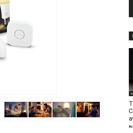
I
T
C
a
Kr