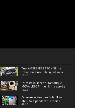
Test AIRSEEKERS TRON SE : le
robot tondeuse intelligent sans
câble pour 1500 m² !
18:21
J’ai testé la litière automatique
MOVA LR10 Prime : fini la corvée
? 🐱
15:22
J'ai testé le Zendure SolarFlow
1600 AC+ pendant 1,5 mois :
voici les résultats ! ☀️🔋
09:22