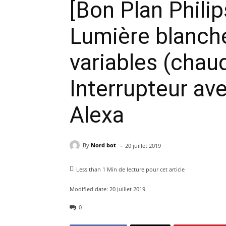
[Bon Plan Phili
Lumière blanche
variables (chau
Interrupteur av
Alexa
-
By
Nord bot
20 juillet 2019
Less than 1
Min de lecture pour cet article
Modified date:
20 juillet 2019
0