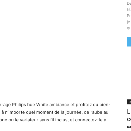
Dé
ht
Pr
je
qu
D
rrage Philips hue White ambiance et profitez du bien-
L
l à n’importe quel moment de la journée, de l’aube au
c
e ou le variateur sans fil inclus, et connectez-le à
D