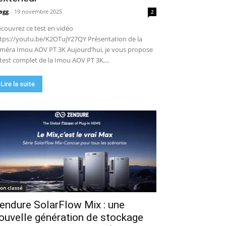
agg
-
19 novembre 2025
2
couvrez ce test en vidéo
tps://youtu.be/K2OTujY27QY Présentation de la
méra Imou AOV PT 3K Aujourd’hui, je vous propose
 test complet de la Imou AOV PT 3K,...
Lire la suite
on classé
endure SolarFlow Mix : une
ouvelle génération de stockage