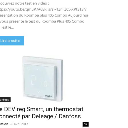
couvrez notre test en vidéo :
tps://youtu.be/qmuP7A6ER_s?si=1Zn_Z05-XPtST3JV
ésentation du Roomba plus 405 Combo Aujourd'hui
 vous présente le test du Roomba Plus 405 Combo
i est le...
Lire la suite
anfoss
e DEVIreg Smart, un thermostat
onnecté par Deleage / Danfoss
amien
-
6 avril 2017
97