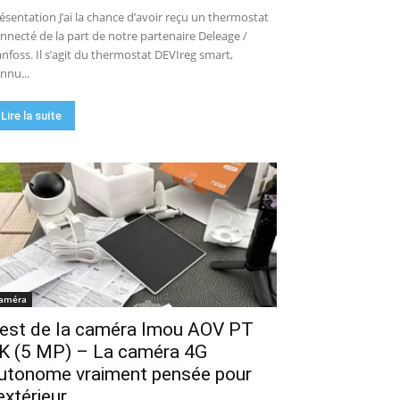
ésentation J’ai la chance d’avoir reçu un thermostat
nnecté de la part de notre partenaire Deleage /
nfoss. Il s’agit du thermostat DEVIreg smart,
nnu...
Lire la suite
améra
est de la caméra Imou AOV PT
K (5 MP) – La caméra 4G
utonome vraiment pensée pour
’extérieur