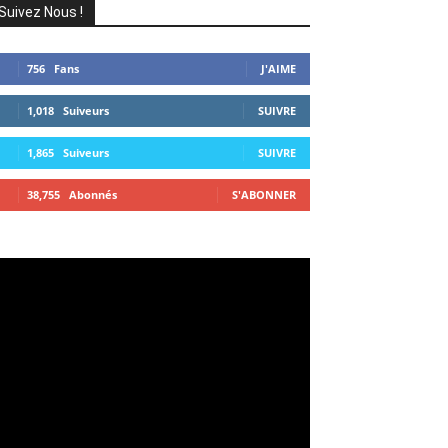
Suivez Nous !
756
Fans
J'AIME
1,018
Suiveurs
SUIVRE
1,865
Suiveurs
SUIVRE
38,755
Abonnés
S'ABONNER