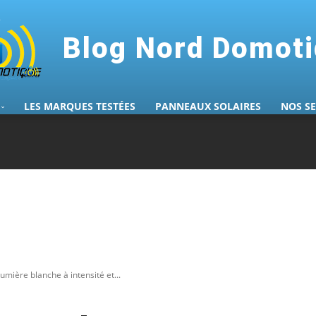
Blog Nord Domot
LES MARQUES TESTÉES
PANNEAUX SOLAIRES
NOS S
mière blanche à intensité et...