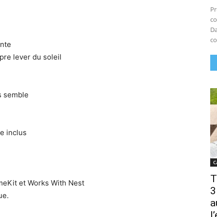
Pr
co
Da
co
ente
re lever du soleil
s semble
ue inclus
C
T
meKit et Works With Nest
3
ue.
a
l