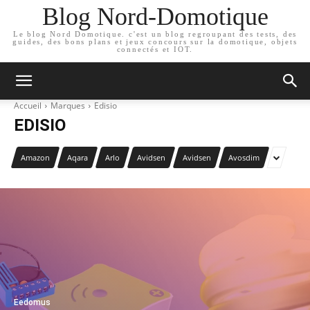
Blog Nord-Domotique
Le blog Nord Domotique. c'est un blog regroupant des tests, des
guides, des bons plans et jeux concours sur la domotique, objets
connectés et IOT.
Accueil
Marques
Edisio
EDISIO
Amazon
Aqara
Arlo
Avidsen
Avidsen
Avosdim
Eedomus