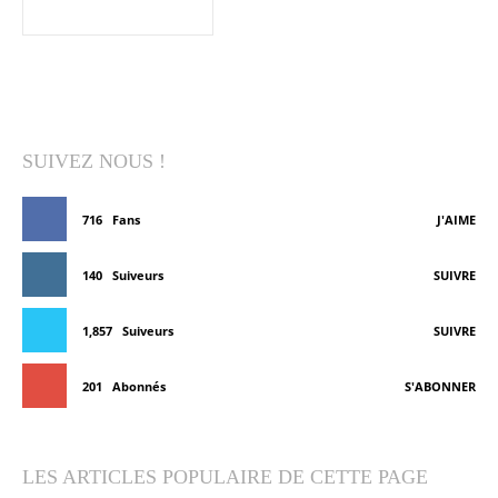
SUIVEZ NOUS !
716
Fans
J'AIME
140
Suiveurs
SUIVRE
1,857
Suiveurs
SUIVRE
201
Abonnés
S'ABONNER
LES ARTICLES POPULAIRE DE CETTE PAGE