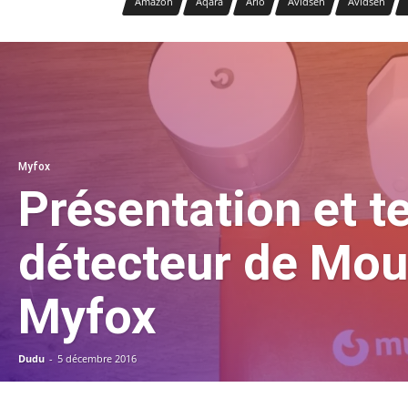
Amazon
Aqara
Arlo
Avidsen
Avidsen
Myfox
Présentation et t
détecteur de Mo
Myfox
Dudu
-
5 décembre 2016