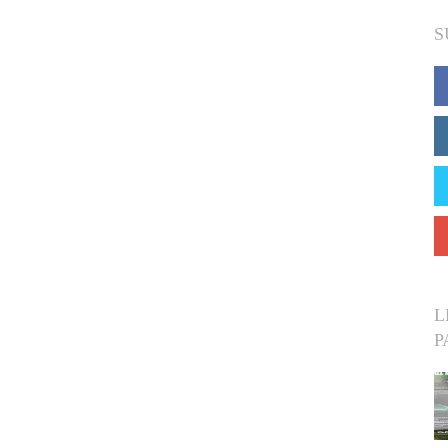
S
L
P