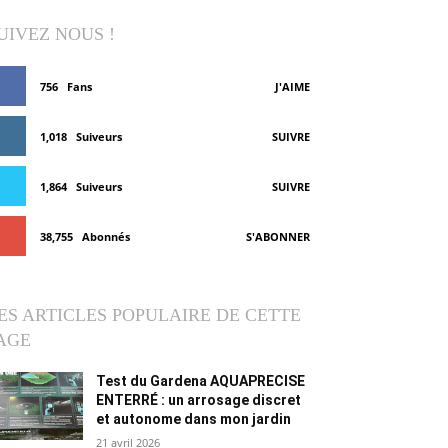
UIVEZ NOUS !
756
Fans
J'AIME
1,018
Suiveurs
SUIVRE
1,864
Suiveurs
SUIVRE
38,755
Abonnés
S'ABONNER
ES ARTICLES POPULAIRE DE CETTE
AGE
Test du Gardena AQUAPRECISE
ENTERRÉ : un arrosage discret
et autonome dans mon jardin
21 avril 2026