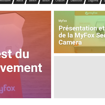
Avosdim
Awox
Belkin
Bosch
Chacon
Dadocool
Dagoma
Myfox
Présentation et
de la MyFox Se
Camera
est du
uvement