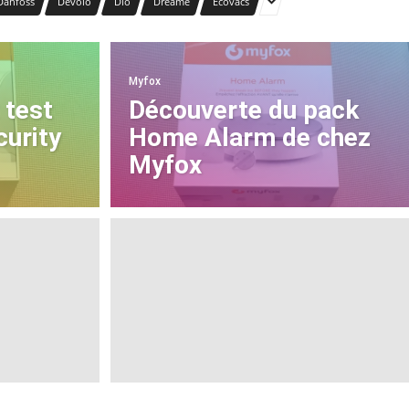
Danfoss
Devolo
Dio
Dreame
Ecovacs
Myfox
 test
Découverte du pack
curity
Home Alarm de chez
Myfox