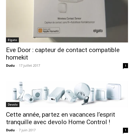
Elgato
Eve Door : capteur de contact compatible
homekit
Dudu
-
17 juillet 2017
1
Devolo
Cette année, partez en vacances l’esprit
tranquille avec devolo Home Control !
Dudu
-
7 juin 2017
1