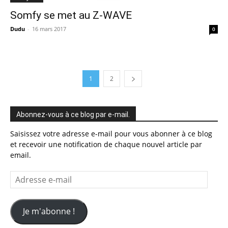
Somfy se met au Z-WAVE
Dudu
-
16 mars 2017
0
1
2
Abonnez-vous à ce blog par e-mail.
Saisissez votre adresse e-mail pour vous abonner à ce blog
et recevoir une notification de chaque nouvel article par
email.
Adresse
e-
mail
Je m'abonne !