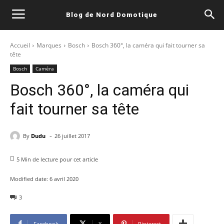
Blog de Nord Domotique
Accueil
Marques
Bosch
Bosch 360°, la caméra qui fait tourner sa
tête
Bosch
Caméra
Bosch 360°, la caméra qui
fait tourner sa tête
-
By
Dudu
26 juillet 2017
5
Min de lecture pour cet article
Modified date:
6 avril 2020
3
Facebook
X
Pinterest