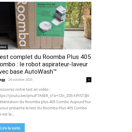
puissance en extérieur ? Test
04:38
complet
Aiper Scuba V3 : le meilleur
robot de piscine sans fil ? Mon
test complet !
15:53
UGREEN NASync DXP4800 Pro :
le NAS qui va faire trembler
Synology et QNAP ?! (Test
17:42
complet)
🏆 Sunseeker S4 : le robot
robot
tondeuse sans câble ni RTK qui
est complet du Roomba Plus 405
cartographie votre jardin tout
09:48
seul.
ombo : le robot aspirateur-laveur
DJI Power 1000 Mini : j'ai testé
cette station d'énergie
vec base AutoWash™
compacte… elle m'a bluffé !
11:56
agg
-
24 octobre 2025
1
couvrez notre test en vidéo :
tps://youtu.be/qmuP7A6ER_s?si=1Zn_Z05-XPtST3JV
ésentation du Roomba plus 405 Combo Aujourd'hui
 vous présente le test du Roomba Plus 405 Combo
i est le...
Lire la suite