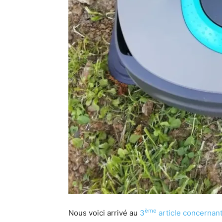
ème
Nous voici arrivé au
3
article concernan