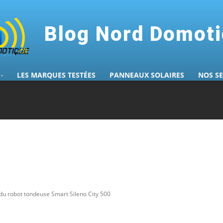
Blog Nord Domot
LES MARQUES TESTÉES
PANNEAUX SOLAIRES
NOS S
 du robot tondeuse Smart Sileno City 500