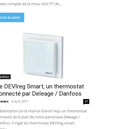
 test complet de la Imou AOV PT 3K,...
Lire la suite
anfoss
e DEVIreg Smart, un thermostat
onnecté par Deleage / Danfoss
amien
-
6 avril 2017
97
ésentation J’ai la chance d’avoir reçu un thermostat
nnecté de la part de notre partenaire Deleage /
nfoss. Il s’agit du thermostat DEVIreg smart,
nnu...