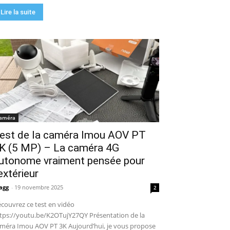
Lire la suite
améra
est de la caméra Imou AOV PT
K (5 MP) – La caméra 4G
utonome vraiment pensée pour
’extérieur
agg
-
19 novembre 2025
2
couvrez ce test en vidéo
tps://youtu.be/K2OTujY27QY Présentation de la
méra Imou AOV PT 3K Aujourd’hui, je vous propose