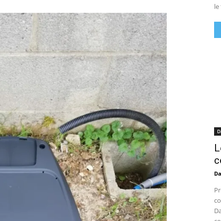
le
D
L
c
D
Pr
co
Da
co