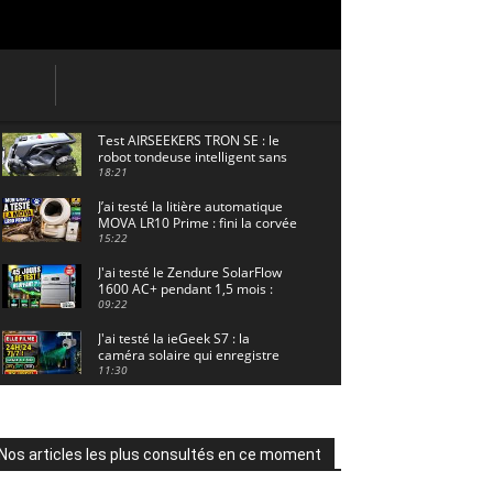
Test AIRSEEKERS TRON SE : le
robot tondeuse intelligent sans
câble pour 1500 m² !
18:21
J’ai testé la litière automatique
MOVA LR10 Prime : fini la corvée
? 🐱
15:22
J'ai testé le Zendure SolarFlow
1600 AC+ pendant 1,5 mois :
voici les résultats ! ☀️🔋
09:22
J'ai testé la ieGeek S7 : la
caméra solaire qui enregistre
24/7 grâce à l'AOV ! ☀️📹
11:30
Motocross - Championnat de
France Minivert Gouy-en-Artois.
18/07/2026
02:33
Nos articles les plus consultés en ce moment
Guirlande Guinguette Solaire
Guirled : enfin une vraie