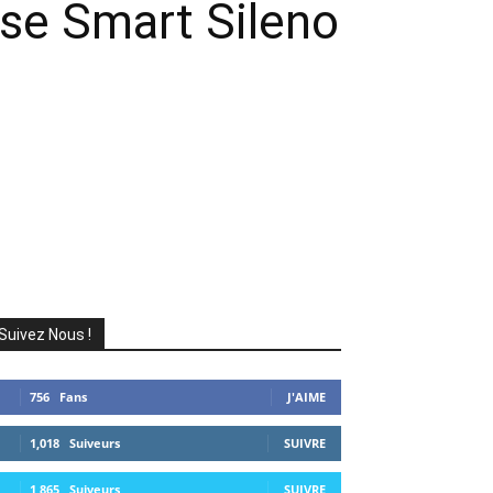
use Smart Sileno
Suivez Nous !
756
Fans
J'AIME
1,018
Suiveurs
SUIVRE
1,865
Suiveurs
SUIVRE