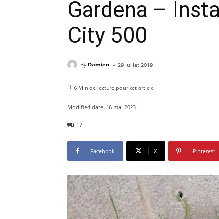
Gardena – Insta
City 500
-
By
Damien
29 juillet 2019
6
Min de lecture pour cet article
Modified date:
16 mai 2023
17
Facebook
X
Pinterest