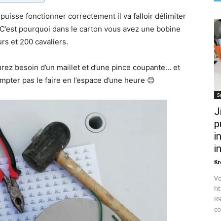
uisse fonctionner correctement il va falloir délimiter
 C’est pourquoi dans le carton vous avez une bobine
rs et 200 cavaliers.
urez besoin d’un maillet et d’une pince coupante… et
mpter pas le faire en l’espace d’une heure 😊
S
J
p
i
i
Kr
Vo
ht
R9
co