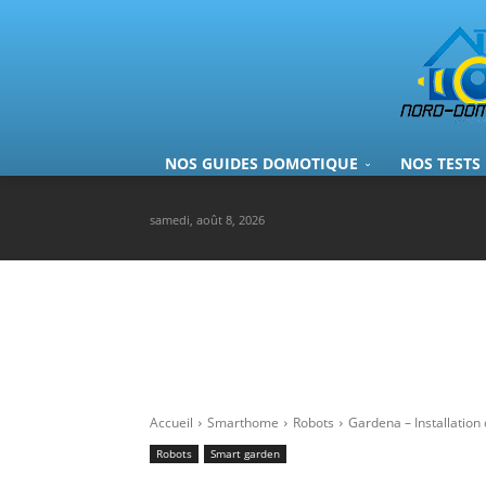
NOS GUIDES DOMOTIQUE
NOS TESTS
samedi, août 8, 2026
Accueil
Smarthome
Robots
Gardena – Installation
Robots
Smart garden