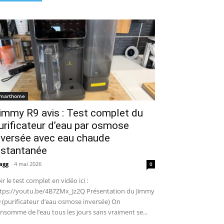
marthome
immy R9 avis : Test complet du
urificateur d’eau par osmose
nversée avec eau chaude
nstantanée
agg
-
4 mai 2026
0
ir le test complet en vidéo ici :
tps://youtu.be/4B7ZMx_Jz2Q Présentation du Jimmy
 (purificateur d’eau osmose inversée) On
nsomme de l’eau tous les jours sans vraiment se...