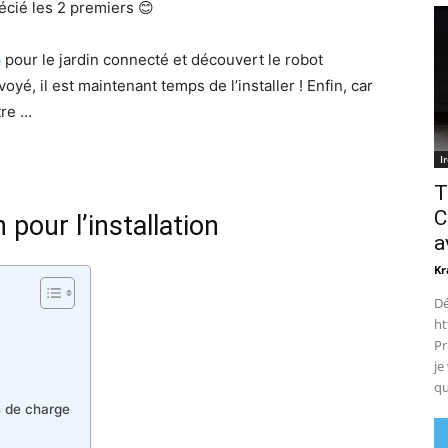
écié les 2 premiers 😊
a
pour le jardin connecté et découvert le robot
yé, il est maintenant temps de l’installer ! Enfin, car
tre …
I
T
C
pour l’installation
a
Kr
Dé
ht
Pr
…
je
qu
n de charge