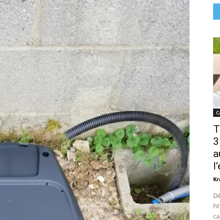
C
T
3
a
l
Kr
Dé
ht
ca