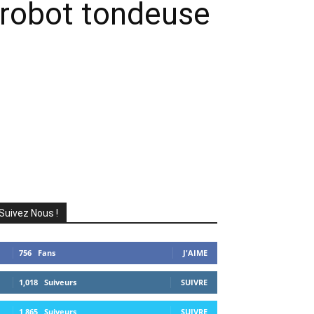
u robot tondeuse
Suivez Nous !
756
Fans
J'AIME
1,018
Suiveurs
SUIVRE
1,865
Suiveurs
SUIVRE