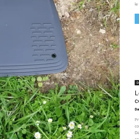
le
D
L
c
D
Pr
co
Da
co