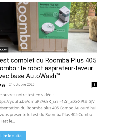
puissance en extérieur ? Test
04:38
complet
Aiper Scuba V3 : le meilleur
robot de piscine sans fil ? Mon
test complet !
15:53
UGREEN NASync DXP4800 Pro :
le NAS qui va faire trembler
Synology et QNAP ?! (Test
17:42
complet)
🏆 Sunseeker S4 : le robot
robot
tondeuse sans câble ni RTK qui
est complet du Roomba Plus 405
cartographie votre jardin tout
09:48
seul.
ombo : le robot aspirateur-laveur
DJI Power 1000 Mini : j'ai testé
cette station d'énergie
vec base AutoWash™
compacte… elle m'a bluffé !
11:56
agg
-
24 octobre 2025
1
couvrez notre test en vidéo :
tps://youtu.be/qmuP7A6ER_s?si=1Zn_Z05-XPtST3JV
ésentation du Roomba plus 405 Combo Aujourd'hui
 vous présente le test du Roomba Plus 405 Combo
i est le...
Lire la suite