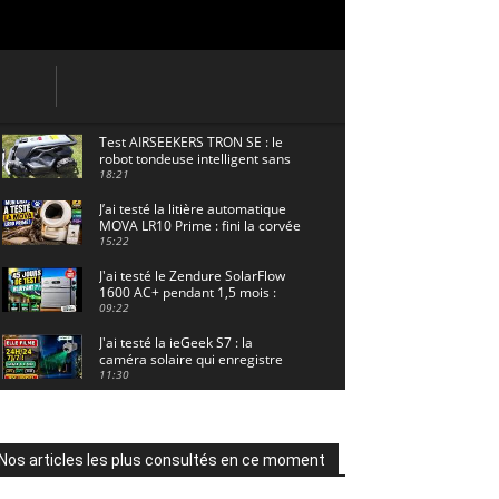
Test AIRSEEKERS TRON SE : le
robot tondeuse intelligent sans
câble pour 1500 m² !
18:21
J’ai testé la litière automatique
MOVA LR10 Prime : fini la corvée
? 🐱
15:22
J'ai testé le Zendure SolarFlow
1600 AC+ pendant 1,5 mois :
voici les résultats ! ☀️🔋
09:22
J'ai testé la ieGeek S7 : la
caméra solaire qui enregistre
24/7 grâce à l'AOV ! ☀️📹
11:30
Motocross - Championnat de
France Minivert Gouy-en-Artois.
18/07/2026
02:33
Nos articles les plus consultés en ce moment
Guirlande Guinguette Solaire
Guirled : enfin une vraie