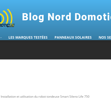
Blog Nord Domot
LES MARQUES TESTÉES
PANNEAUX SOLAIRES
NOS S
Installation et utilisation du robot tondeuse Smart Sileno Life 750