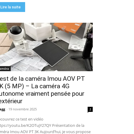
Lire la suite
améra
est de la caméra Imou AOV PT
K (5 MP) – La caméra 4G
utonome vraiment pensée pour
’extérieur
agg
-
19 novembre 2025
2
couvrez ce test en vidéo
tps://youtu.be/K2OTujY27QY Présentation de la
méra Imou AOV PT 3K Aujourd’hui, je vous propose