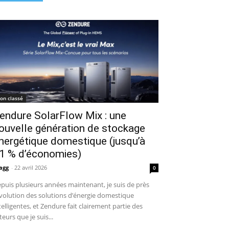
on classé
endure SolarFlow Mix : une
ouvelle génération de stockage
nergétique domestique (jusqu’à
1 % d’économies)
agg
-
22 avril 2026
0
puis plusieurs années maintenant, je suis de près
évolution des solutions d’énergie domestique
telligentes, et Zendure fait clairement partie des
teurs que je suis...