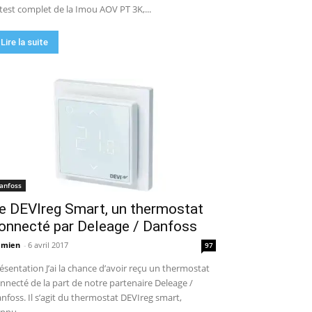
 test complet de la Imou AOV PT 3K,...
Lire la suite
anfoss
e DEVIreg Smart, un thermostat
onnecté par Deleage / Danfoss
amien
-
6 avril 2017
97
ésentation J’ai la chance d’avoir reçu un thermostat
nnecté de la part de notre partenaire Deleage /
nfoss. Il s’agit du thermostat DEVIreg smart,
nnu...