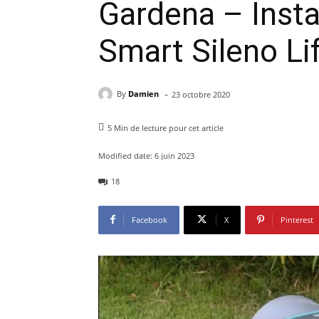
Gardena – Instal
Smart Sileno Li
-
By
Damien
23 octobre 2020
5
Min de lecture pour cet article
Modified date:
6 juin 2023
18
Facebook
X
Pinterest