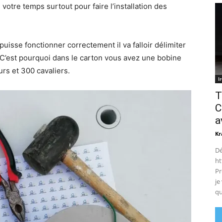
votre temps surtout pour faire l’installation des
uisse fonctionner correctement il va falloir délimiter
 C’est pourquoi dans le carton vous avez une bobine
rs et 300 cavaliers.
I
T
C
a
Kr
Dé
ht
Pr
je
qu