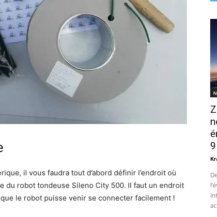
N
Z
n
é
9
e
Kr
que, il vous faudra tout d’abord définir l’endroit où
De
l’
ge du robot tondeuse Sileno City 500. Il faut un endroit
in
 que le robot puisse venir se connecter facilement !
ac