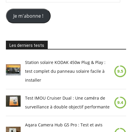
e-
mail
Je m'abonne !
Les derniers tests
Station solaire KODAK 450w Plug & Play :
test complet du panneau solaire facile à
9.5
installer
Test IMOU Cruiser Dual : Une caméra de
9.4
surveillance à double objectif performante
Aqara Camera Hub G5 Pro : Test et avis