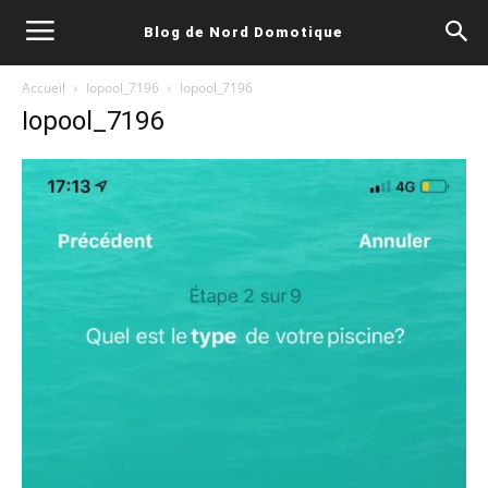
Blog de Nord Domotique
Accueil
Iopool_7196
Iopool_7196
Iopool_7196