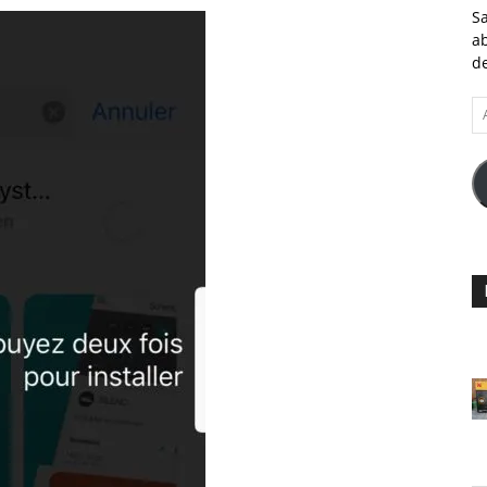
Sa
ab
de
A
e-
ma