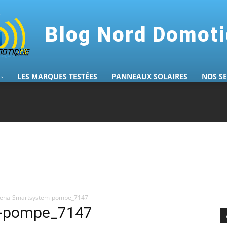
Blog Nord Domot
LES MARQUES TESTÉES
PANNEAUX SOLAIRES
NOS S
ena-Smartsystem-pompe_7147
m-pompe_7147