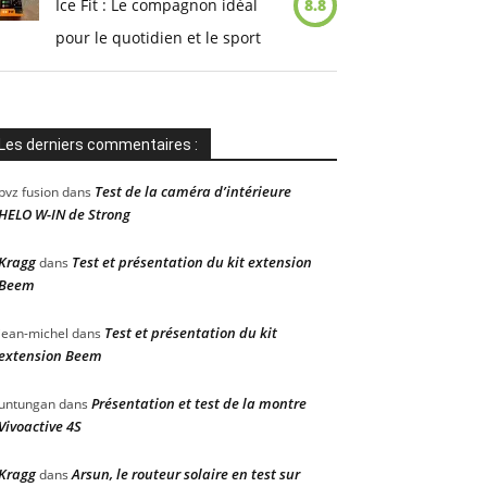
Ice Fit : Le compagnon idéal
8.8
pour le quotidien et le sport
Les derniers commentaires :
Test de la caméra d’intérieure
pvz fusion
dans
HELO W-IN de Strong
Kragg
Test et présentation du kit extension
dans
Beem
Test et présentation du kit
jean-michel
dans
extension Beem
Présentation et test de la montre
untungan
dans
Vivoactive 4S
Kragg
Arsun, le routeur solaire en test sur
dans