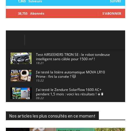
1,865
Suiveurs
SUIVRE
38,755
Abonnés
S'ABONNER
Test AIRSEEKERS TRON SE : le robot tondeuse
intelligent sans câble pour 1500 m² !
18:21
J’ai testé la litière automatique MOVA LR10
Prime : fini la corvée ? 🐱
15:22
J'ai testé le Zendure SolarFlow 1600 AC+
pendant 1,5 mois : voici les résultats ! ☀️🔋
09:22
J'ai testé la ieGeek S7 : la caméra solaire qui
enregistre 24/7 grâce à l'AOV ! ☀️📹
11:30
Nos articles les plus consultés en ce moment
Motocross - Championnat de France Minivert
Gouy-en-Artois. 18/07/2026