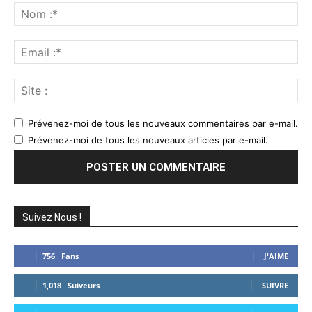
:
No
:*
Ema
:*
Sit
:
Prévenez-moi de tous les nouveaux commentaires par e-mail.
Prévenez-moi de tous les nouveaux articles par e-mail.
Suivez Nous !
756
Fans
J'AIME
1,018
Suiveurs
SUIVRE