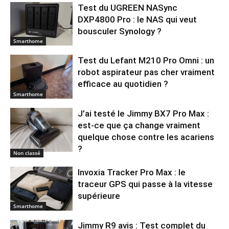
Test du UGREEN NASync
DXP4800 Pro : le NAS qui veut
bousculer Synology ?
Smarthome
Test du Lefant M210 Pro Omni : un
robot aspirateur pas cher vraiment
efficace au quotidien ?
Smarthome
J’ai testé le Jimmy BX7 Pro Max :
est-ce que ça change vraiment
quelque chose contre les acariens
?
Non classé
Invoxia Tracker Pro Max : le
traceur GPS qui passe à la vitesse
supérieure
Smarthome
Jimmy R9 avis : Test complet du