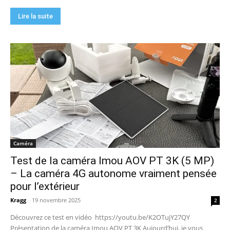
Lire la suite
Caméra
Test de la caméra Imou AOV PT 3K (5 MP)
– La caméra 4G autonome vraiment pensée
pour l’extérieur
Kragg
-
19 novembre 2025
2
Découvrez ce test en vidéo https://youtu.be/K2OTujY27QY
Présentation de la caméra Imou AOV PT 3K Aujourd’hui, je vous