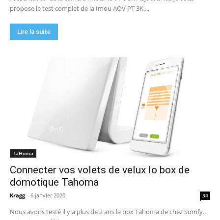
propose le test complet de la Imou AOV PT 3K,...
Lire la suite
TaHoma
Connecter vos volets de velux Io box de
domotique Tahoma
Kragg
-
6 janvier 2020
34
Nous avons testé il y a plus de 2 ans la box Tahoma de chez Somfy..