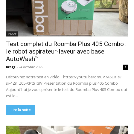
Aiper Scuba V3 : le meilleur robot de piscine
sans fil ? Mon test complet !
15:53
UGREEN NASync DXP4800 Pro : le NAS qui va
faire trembler Synology et QNAP ?! (Test
Irobot
complet)
17:42
Test complet du Roomba Plus 405 Combo :
🏆 Sunseeker S4 : le robot tondeuse sans câble
ni RTK qui cartographie votre jardin tout seul.
le robot aspirateur-laveur avec base
09:48
AutoWash™
DJI Power 1000 Mini : j'ai testé cette station
d'énergie compacte… elle m'a bluffé !
Kragg
-
24 octobre 2025
1
11:56
Découvrez notre test en vidéo : https://youtu.be/qmuP7A6ER_s?
si=1Zn_Z05-XPtST3JV Présentation du Roomba plus 405 Combo
Aujourd'hui je vous présente le test du Roomba Plus 405 Combo qui
est le...
Lire la suite