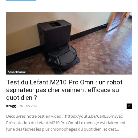
Smarthome
Test du Lefant M210 Pro Omni : un robot
aspirateur pas cher vraiment efficace au
quotidien ?
Kragg
-
26 juin 2026
0
Découvrez notre test en vidéo : https://youtu.be/CaRL36m3vac
Présentation du Lefant M210 Pro Omni Le ménage est clairement
l’une des tâches les plus chronophages du quotidien, et c’est...