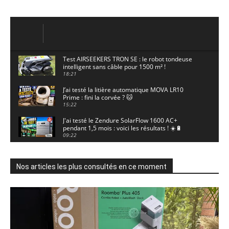
Test AIRSEEKERS TRON SE : le robot tondeuse
intelligent sans câble pour 1500 m² !
18:21
J’ai testé la litière automatique MOVA LR10
Prime : fini la corvée ? 🐱
15:22
J'ai testé le Zendure SolarFlow 1600 AC+
pendant 1,5 mois : voici les résultats ! ☀️🔋
09:22
J'ai testé la ieGeek S7 : la caméra solaire qui
enregistre 24/7 grâce à l'AOV ! ☀️📹
11:30
Nos articles les plus consultés en ce moment
Motocross - Championnat de France Minivert
Gouy-en-Artois. 18/07/2026
02:33
Guirlande Guinguette Solaire Guirled : enfin
une vraie puissance en extérieur ? Test complet
04:38