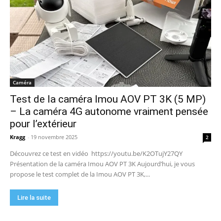
Caméra
Test de la caméra Imou AOV PT 3K (5 MP)
– La caméra 4G autonome vraiment pensée
pour l’extérieur
Kragg
-
19 novembre 2025
2
Découvrez ce test en vidéo https://youtu.be/K2OTujY27QY
Présentation de la caméra Imou AOV PT 3K Aujourd’hui, je vous
propose le test complet de la Imou AOV PT 3K,...
Lire la suite