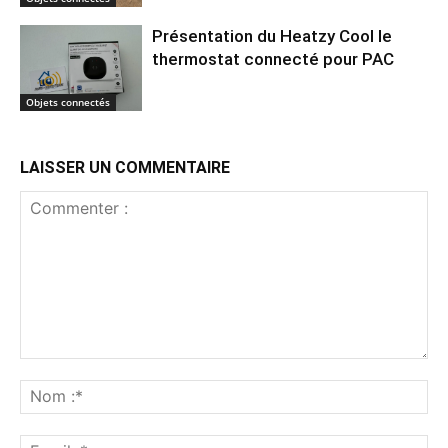
Présentation du Heatzy Cool le
thermostat connecté pour PAC
Objets connectés
LAISSER UN COMMENTAIRE
Commenter
:
No
:*
Ema