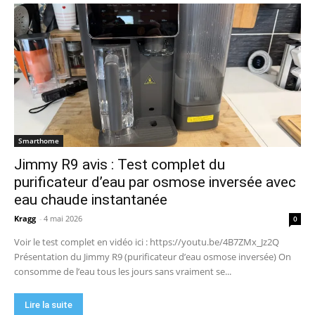
Smarthome
Jimmy R9 avis : Test complet du
purificateur d’eau par osmose inversée avec
eau chaude instantanée
Kragg
-
4 mai 2026
0
Voir le test complet en vidéo ici : https://youtu.be/4B7ZMx_Jz2Q
Présentation du Jimmy R9 (purificateur d’eau osmose inversée) On
consomme de l’eau tous les jours sans vraiment se...
Lire la suite