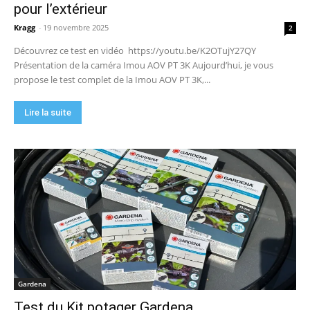
pour l’extérieur
Kragg
-
19 novembre 2025
2
Découvrez ce test en vidéo https://youtu.be/K2OTujY27QY
Présentation de la caméra Imou AOV PT 3K Aujourd’hui, je vous
propose le test complet de la Imou AOV PT 3K,...
Lire la suite
Gardena
Test du Kit potager Gardena