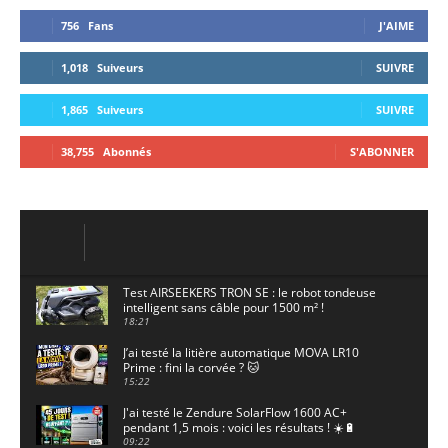
756
Fans
J'AIME
1,018
Suiveurs
SUIVRE
1,865
Suiveurs
SUIVRE
38,755
Abonnés
S'ABONNER
Test AIRSEEKERS TRON SE : le robot tondeuse
intelligent sans câble pour 1500 m² !
18:21
J’ai testé la litière automatique MOVA LR10
Prime : fini la corvée ? 🐱
15:22
J'ai testé le Zendure SolarFlow 1600 AC+
pendant 1,5 mois : voici les résultats ! ☀️🔋
09:22