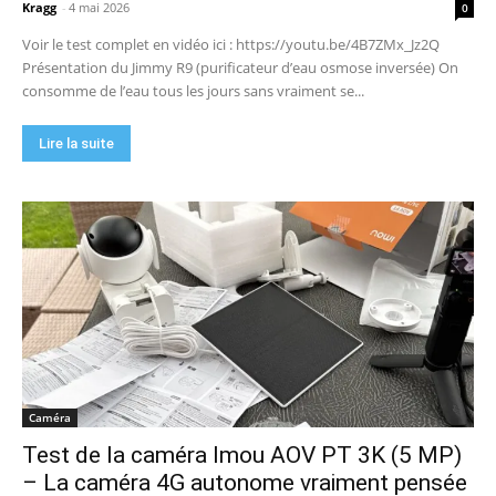
Kragg
-
4 mai 2026
0
Voir le test complet en vidéo ici : https://youtu.be/4B7ZMx_Jz2Q
Présentation du Jimmy R9 (purificateur d’eau osmose inversée) On
consomme de l’eau tous les jours sans vraiment se...
Lire la suite
Caméra
Test de la caméra Imou AOV PT 3K (5 MP)
– La caméra 4G autonome vraiment pensée