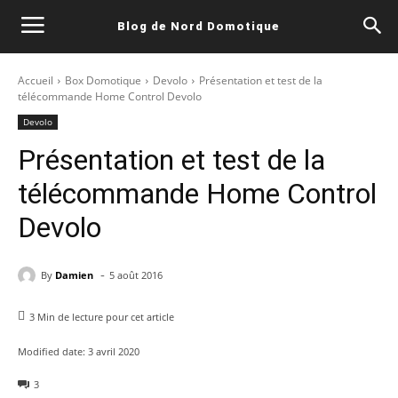
Blog de Nord Domotique
Accueil
Box Domotique
Devolo
Présentation et test de la
télécommande Home Control Devolo
Devolo
Présentation et test de la
télécommande Home Control
Devolo
-
By
Damien
5 août 2016
3
Min de lecture pour cet article
Modified date:
3 avril 2020
3