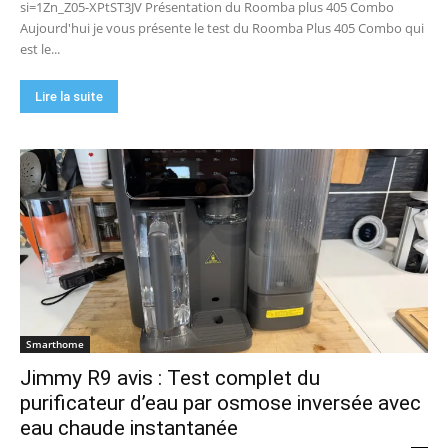
si=1Zn_Z05-XPtST3JV Présentation du Roomba plus 405 Combo
Aujourd'hui je vous présente le test du Roomba Plus 405 Combo qui
est le...
Lire la suite
Smarthome
Jimmy R9 avis : Test complet du
purificateur d’eau par osmose inversée avec
eau chaude instantanée