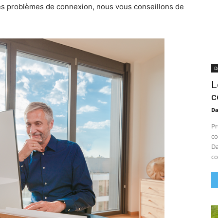
des problèmes de connexion, nous vous conseillons de
D
L
c
D
Pr
co
Da
co