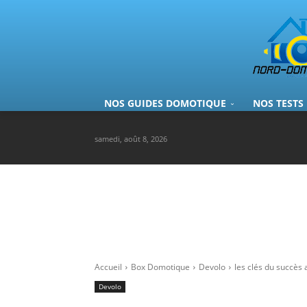
NOS GUIDES DOMOTIQUE
NOS TESTS
samedi, août 8, 2026
Accueil
Box Domotique
Devolo
les clés du succès 
Devolo