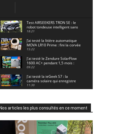
Test AIRSEEKERS TRON SE : le
robot tondeuse intelligent sans
câble pour 1500 m² !
18:21
J’ai testé la litière automatique
MOVA LR10 Prime : fini la corvée
? 🐱
15:22
J'ai testé le Zendure SolarFlow
1600 AC+ pendant 1,5 mois :
voici les résultats ! ☀️🔋
09:22
J'ai testé la ieGeek S7 : la
caméra solaire qui enregistre
24/7 grâce à l'AOV ! ☀️📹
11:30
Motocross - Championnat de
France Minivert Gouy-en-Artois.
18/07/2026
02:33
Nos articles les plus consultés en ce moment
Guirlande Guinguette Solaire
Guirled : enfin une vraie
puissance en extérieur ? Test
04:38
complet
Aiper Scuba V3 : le meilleur