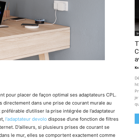
I
T
C
a
Kr
Dé
ht
Pr
nt pour placer de façon optimal ses adaptateurs CPL.
je
rs directement dans une prise de courant murale au
qu
t préférable d’utiliser la prise intégrée de l’adaptateur
et,
l’adaptateur devolo
dispose d’une fonction de filtres
ernet. D’ailleurs, si plusieurs prises de courant se
re dans le mur, elles se comportent exactement comme