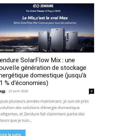
on classé
endure SolarFlow Mix : une
ouvelle génération de stockage
nergétique domestique (jusqu’à
1 % d’économies)
agg
-
22 avril 2026
0
puis plusieurs années maintenant, je suis de près
évolution des solutions d’énergie domestique
telligentes, et Zendure fait clairement partie des
teurs que je suis...
Lire la suite