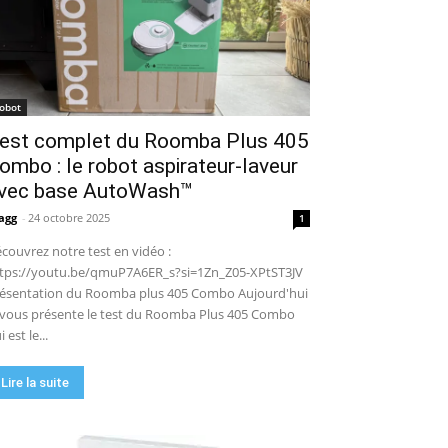
robot de piscine sans fil ? Mon
test complet !
15:53
UGREEN NASync DXP4800 Pro :
le NAS qui va faire trembler
Synology et QNAP ?! (Test
17:42
complet)
🏆 Sunseeker S4 : le robot
robot
tondeuse sans câble ni RTK qui
est complet du Roomba Plus 405
cartographie votre jardin tout
09:48
seul.
ombo : le robot aspirateur-laveur
DJI Power 1000 Mini : j'ai testé
cette station d'énergie
vec base AutoWash™
compacte… elle m'a bluffé !
11:56
agg
-
24 octobre 2025
1
couvrez notre test en vidéo :
tps://youtu.be/qmuP7A6ER_s?si=1Zn_Z05-XPtST3JV
ésentation du Roomba plus 405 Combo Aujourd'hui
 vous présente le test du Roomba Plus 405 Combo
i est le...
Lire la suite