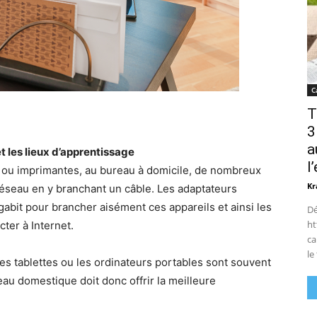
C
T
3
a
et les lieux d’apprentissage
l
ou imprimantes, au bureau à domicile, de nombreux
Kr
éseau en y branchant un câble. Les adaptateurs
igabit pour brancher aisément ces appareils et ainsi les
Dé
ht
ter à Internet.
ca
le
 les tablettes ou les ordinateurs portables sont souvent
eau domestique doit donc offrir la meilleure