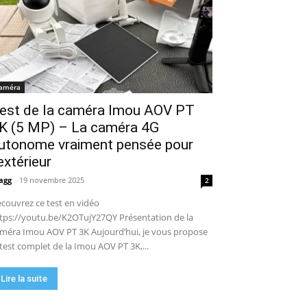
améra
est de la caméra Imou AOV PT
K (5 MP) – La caméra 4G
utonome vraiment pensée pour
’extérieur
agg
-
19 novembre 2025
2
couvrez ce test en vidéo
tps://youtu.be/K2OTujY27QY Présentation de la
méra Imou AOV PT 3K Aujourd’hui, je vous propose
 test complet de la Imou AOV PT 3K,...
Lire la suite