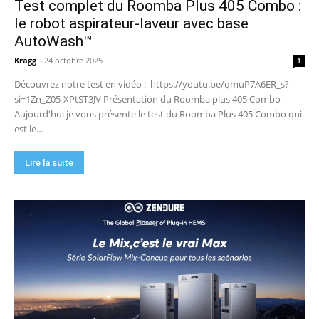
Test complet du Roomba Plus 405 Combo :
🏆 Sunseeker S4 : le robot tondeuse sans câble
ni RTK qui cartographie votre jardin tout seul.
le robot aspirateur-laveur avec base
09:48
AutoWash™
DJI Power 1000 Mini : j'ai testé cette station
d'énergie compacte… elle m'a bluffé !
Kragg
-
24 octobre 2025
1
11:56
Découvrez notre test en vidéo : https://youtu.be/qmuP7A6ER_s?
si=1Zn_Z05-XPtST3JV Présentation du Roomba plus 405 Combo
Aujourd'hui je vous présente le test du Roomba Plus 405 Combo qui
est le...
Lire la suite