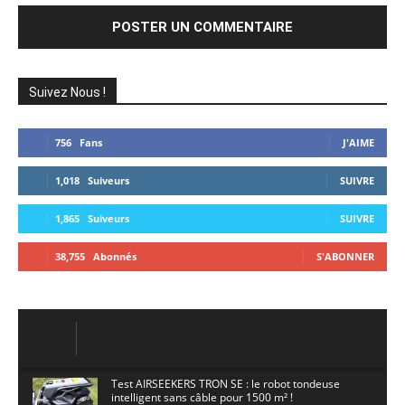
Suivez Nous !
756
Fans
J'AIME
1,018
Suiveurs
SUIVRE
1,865
Suiveurs
SUIVRE
38,755
Abonnés
S'ABONNER
Test AIRSEEKERS TRON SE : le robot tondeuse
intelligent sans câble pour 1500 m² !