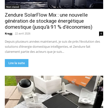
Non classé
Zendure SolarFlow Mix : une nouvelle
génération de stockage énergétique
domestique (jusqu’à 91 % d’économies)
Kragg
-
22 avril 2026
0
Depuis plusieurs années maintenant, je suis de près l’évolution des
solutions d’énergie domestique intelligentes, et Zendure fait
clairement partie des acteurs que je suis...
Lire la suite