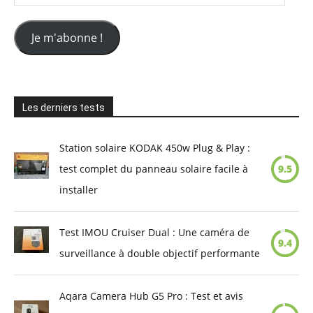
e-
mail
Je m'abonne !
Les derniers tests
Station solaire KODAK 450w Plug & Play :
test complet du panneau solaire facile à
9.5
installer
Test IMOU Cruiser Dual : Une caméra de
9.4
surveillance à double objectif performante
Aqara Camera Hub G5 Pro : Test et avis