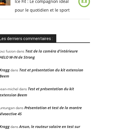
Ice Fit : Le compagnon idéal
8.8
pour le quotidien et le sport
Les derniers commentaires :
Test de la caméra d’intérieure
pvz fusion
dans
HELO W-IN de Strong
Kragg
Test et présentation du kit extension
dans
Beem
Test et présentation du kit
jean-michel
dans
extension Beem
Présentation et test de la montre
untungan
dans
Vivoactive 4S
Kragg
Arsun, le routeur solaire en test sur
dans