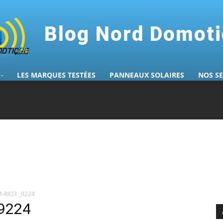
Blog Nord Domot
LES MARQUES TESTÉES
PANNEAUX SOLAIRES
NOS S
M-RIO3 _9224
9224