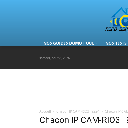
NOS GUIDES DOMOTIQUE
NOS TESTS
samedi, août 8, 2026
Accueil
Chacon IP CAM-RIO3 _9224
Chacon IP CA
Chacon IP CAM-RIO3 _