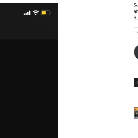
Sa
ab
de
A
e-
ma