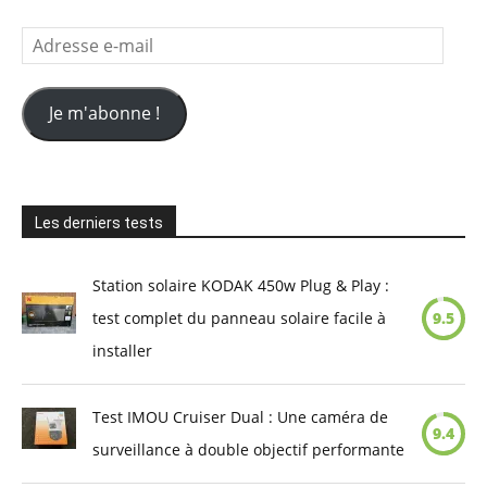
Adresse
e-
mail
Je m'abonne !
Les derniers tests
Station solaire KODAK 450w Plug & Play :
test complet du panneau solaire facile à
9.5
installer
Test IMOU Cruiser Dual : Une caméra de
9.4
surveillance à double objectif performante