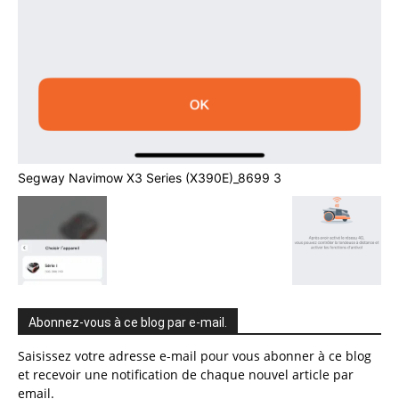
Segway Navimow X3 Series (X390E)_8699 3
Abonnez-vous à ce blog par e-mail.
Saisissez votre adresse e-mail pour vous abonner à ce blog
et recevoir une notification de chaque nouvel article par
email.