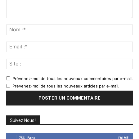
Commenter
:
No
:*
Ema
:*
Sit
:
Prévenez-moi de tous les nouveaux commentaires par e-mail.
Prévenez-moi de tous les nouveaux articles par e-mail.
Suivez Nous !
756
Fans
J'AIME