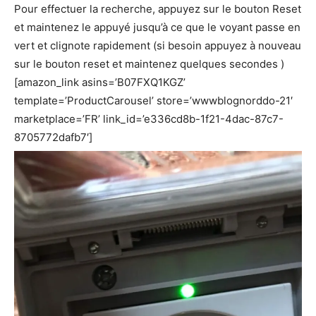
Pour effectuer la recherche, appuyez sur le bouton Reset
et maintenez le appuyé jusqu’à ce que le voyant passe en
vert et clignote rapidement (si besoin appuyez à nouveau
sur le bouton reset et maintenez quelques secondes )
[amazon_link asins=’B07FXQ1KGZ’
template=’ProductCarousel’ store=’wwwblognorddo-21′
marketplace=’FR’ link_id=’e336cd8b-1f21-4dac-87c7-
8705772dafb7′]