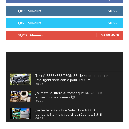
1,018
Suiveurs
SUIVRE
1,865
Suiveurs
SUIVRE
38,755
Abonnés
S'ABONNER
Test AIRSEEKERS TRON SE : le robot tondeuse
intelligent sans câble pour 1500 m² !
18:21
J’ai testé la litière automatique MOVA LR10
Prime : fini la corvée ? 🐱
15:22
J'ai testé le Zendure SolarFlow 1600 AC+
pendant 1,5 mois : voici les résultats ! ☀️🔋
09:22
J'ai testé la ieGeek S7 : la caméra solaire qui