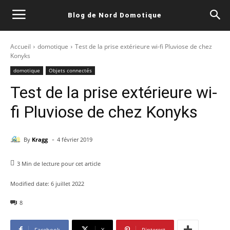
Blog de Nord Domotique
Accueil
domotique
Test de la prise extérieure wi-fi Pluviose de chez
Konyks
domotique
Objets connectés
Test de la prise extérieure wi-
fi Pluviose de chez Konyks
-
By
Kragg
4 février 2019
3
Min de lecture pour cet article
Modified date:
6 juillet 2022
8
Facebook
X
Pinterest