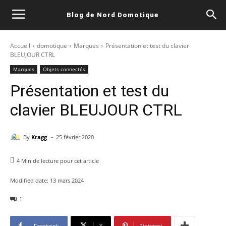
Blog de Nord Domotique
Accueil
domotique
Marques
Présentation et test du clavier
BLEUJOUR CTRL
Marques
Objets connectés
Présentation et test du
clavier BLEUJOUR CTRL
-
By
Kragg
25 février 2020
4
Min de lecture pour cet article
Modified date:
13 mars 2024
1
Facebook
X
Pinterest