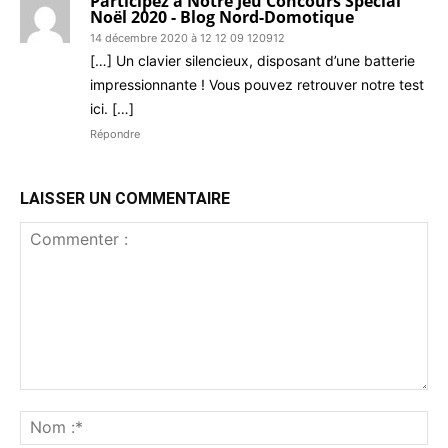
Participez à Notre Jeu Concours Spécial
Noël 2020 - Blog Nord-Domotique
14 décembre 2020 à 12 12 09 120912
[…] Un clavier silencieux, disposant d’une batterie
impressionnante ! Vous pouvez retrouver notre test
ici. […]
Répondre
LAISSER UN COMMENTAIRE
Commenter
:
No
:*