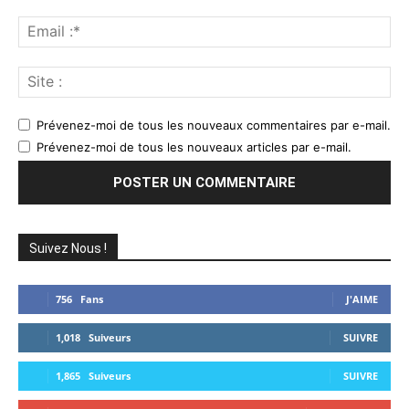
Ema
:*
Sit
:
Prévenez-moi de tous les nouveaux commentaires par e-mail.
Prévenez-moi de tous les nouveaux articles par e-mail.
Suivez Nous !
756
Fans
J'AIME
1,018
Suiveurs
SUIVRE
1,865
Suiveurs
SUIVRE