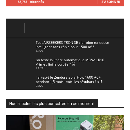
38,755
Abonnés
S'ABONNER
Test AIRSEEKERS TRON SE : le robot tondeuse
intelligent sans câble pour 1500 m² !
18:21
J’ai testé la litière automatique MOVA LR10
Prime : fini la corvée ? 🐱
15:22
J'ai testé le Zendure SolarFlow 1600 AC+
pendant 1,5 mois : voici les résultats ! ☀️🔋
09:22
J'ai testé la ieGeek S7 : la caméra solaire qui
enregistre 24/7 grâce à l'AOV ! ☀️📹
11:30
Nos articles les plus consultés en ce moment
Motocross - Championnat de France Minivert
Gouy-en-Artois. 18/07/2026
02:33
Guirlande Guinguette Solaire Guirled : enfin