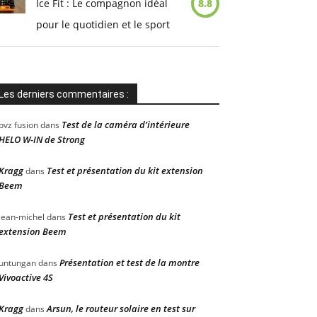
Ice Fit : Le compagnon idéal
8.8
pour le quotidien et le sport
Les derniers commentaires :
Test de la caméra d’intérieure
pvz fusion
dans
HELO W-IN de Strong
Kragg
Test et présentation du kit extension
dans
Beem
Test et présentation du kit
jean-michel
dans
extension Beem
Présentation et test de la montre
untungan
dans
Vivoactive 4S
Kragg
Arsun, le routeur solaire en test sur
dans