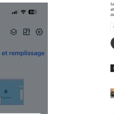
Sa
ab
de
A
e-
ma