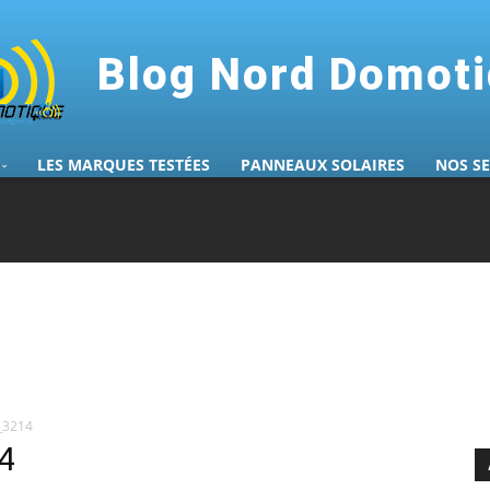
Blog Nord Domot
LES MARQUES TESTÉES
PANNEAUX SOLAIRES
NOS S
_3214
4