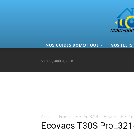
NOS GUIDES DOMOTIQUE
NOS TESTS
samedi, août 8, 2026
Accueil
Ecovacs T30S Pro_3214
Ecovacs T30S Pro
Ecovacs T30S Pro_321