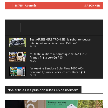
38,755
Abonnés
S'ABONNER
Test AIRSEEKERS TRON SE : le robot tondeuse
intelligent sans câble pour 1500 m² !
18:21
J’ai testé la litière automatique MOVA LR10
Prime : fini la corvée ? 🐱
15:22
J'ai testé le Zendure SolarFlow 1600 AC+
pendant 1,5 mois : voici les résultats ! ☀️🔋
09:22
J'ai testé la ieGeek S7 : la caméra solaire qui
enregistre 24/7 grâce à l'AOV ! ☀️📹
11:30
Nos articles les plus consultés en ce moment
Motocross - Championnat de France Minivert
Gouy-en-Artois. 18/07/2026
02:33