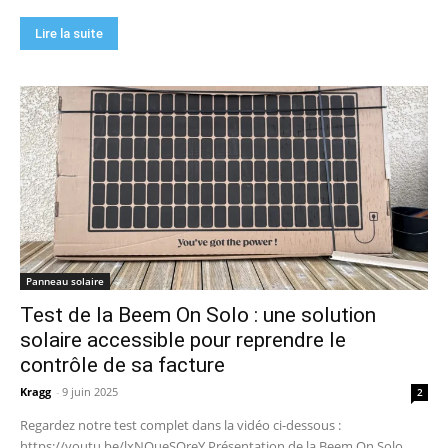
Lire la suite
Panneau solaire
Test de la Beem On Solo : une solution
solaire accessible pour reprendre le
contrôle de sa facture
Kragg
-
9 juin 2025
2
Regardez notre test complet dans la vidéo ci-dessous :
https://youtu.be/lxNOueSQreY Présentation de la Beem On Solo