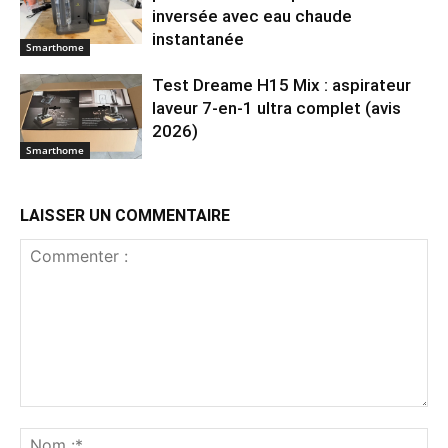
inversée avec eau chaude
instantanée
Smarthome
Test Dreame H15 Mix : aspirateur
laveur 7-en-1 ultra complet (avis
2026)
Smarthome
LAISSER UN COMMENTAIRE
Commenter
:
No