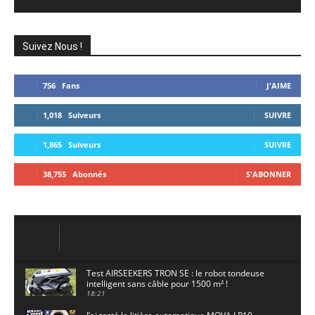
Suivez Nous !
756
Fans
J'AIME
1,018
Suiveurs
SUIVRE
1,865
Suiveurs
SUIVRE
38,755
Abonnés
S'ABONNER
Test AIRSEEKERS TRON SE : le robot tondeuse
intelligent sans câble pour 1500 m² !
18:21