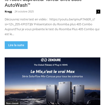
09:48
AutoWash™
DJI Power 1000 Mini : j'ai testé cette station
d'énergie compacte… elle m'a bluffé !
Kragg
-
24 octobre 2025
1
11:56
Découvrez notre test en vidéo : https://youtu.be/qmuP7A6ER_s?
si=1Zn_Z05-XPtST3JV Présentation du Roomba plus 405 Combo
Aujourd'hui je vous présente le test du Roomba Plus 405 Combo qui
est le...
Lire la suite
Non classé