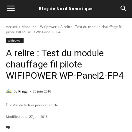
Blog de Nord Domotique
Accueil
Marques
Wifipower
A relire : Test du module chauffage fil
pilote WIFIPOWER WP-Panel2-FP4
Wifipower
A relire : Test du module
chauffage fil pilote
WIFIPOWER WP-Panel2-FP4
-
By
Kragg
28 juin 2016
2
Min de lecture pour cet article
Modified date:
27 juin 2016
1