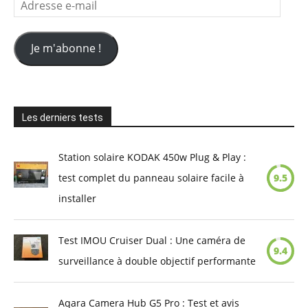
Adresse
e-
mail
Je m'abonne !
Les derniers tests
Station solaire KODAK 450w Plug & Play :
test complet du panneau solaire facile à
9.5
installer
Test IMOU Cruiser Dual : Une caméra de
9.4
surveillance à double objectif performante
Aqara Camera Hub G5 Pro : Test et avis