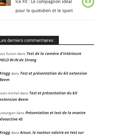
Ice Fit : Le compagnon idéal
8.8
pour le quotidien et le sport
Les derniers commentaires :
Test de la caméra d’intérieure
pvz fusion
dans
HELO W-IN de Strong
Kragg
Test et présentation du kit extension
dans
Beem
Test et présentation du kit
jean-michel
dans
extension Beem
Présentation et test de la montre
untungan
dans
Vivoactive 4S
Kragg
Arsun, le routeur solaire en test sur
dans