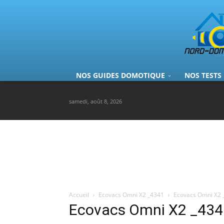
NOS GUIDES DOMOTIQUE
NOS TESTS
samedi, août 8, 2026
Accueil
Ecovacs Omni X2 _4341
Ecovacs Omni X2 
Ecovacs Omni X2 _434