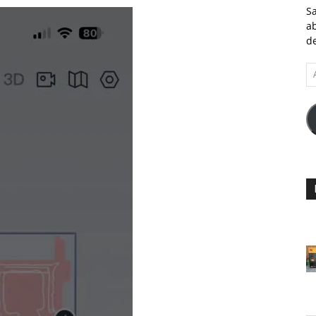
Sa
ab
de
A
e-
ma