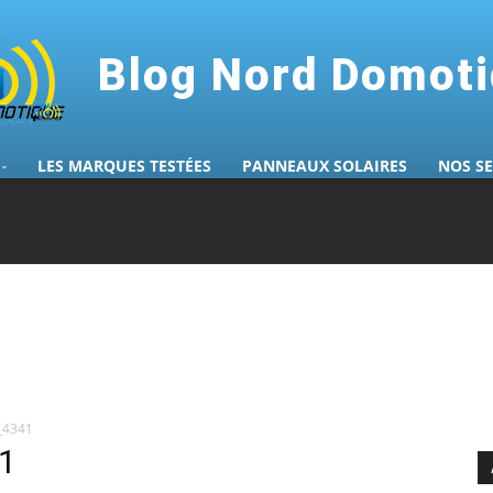
Blog Nord Domot
LES MARQUES TESTÉES
PANNEAUX SOLAIRES
NOS S
_4341
1