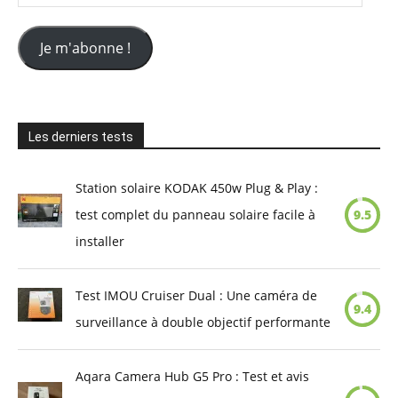
e-
mail
Je m'abonne !
Les derniers tests
Station solaire KODAK 450w Plug & Play :
test complet du panneau solaire facile à
9.5
installer
Test IMOU Cruiser Dual : Une caméra de
9.4
surveillance à double objectif performante
Aqara Camera Hub G5 Pro : Test et avis